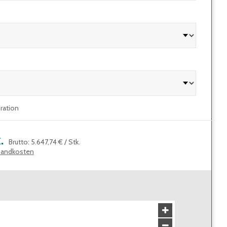
uration
.
Brutto
:
5.647,74 €
/
Stk.
sandkosten