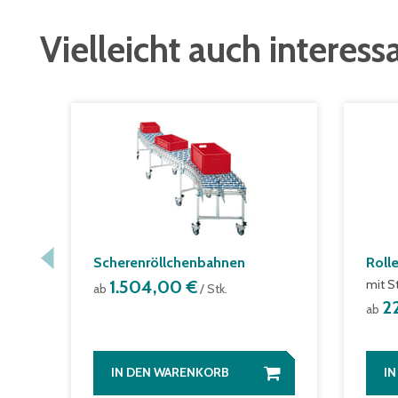
Vielleicht auch interess
Scherenröllchenbahnen
Roll
1.504,00 €
mit S
ab
/ Stk.
2
ab
IN DEN WARENKORB
I