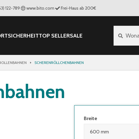
53) 122-789
www.bito.com
Frei-Haus ab 200€
ORT
SICHERHEIT
TOP SELLER
SALE
Wona
 ROLLENBAHNEN
SCHERENRÖLLCHENBAHNEN
enbahnen
Breite