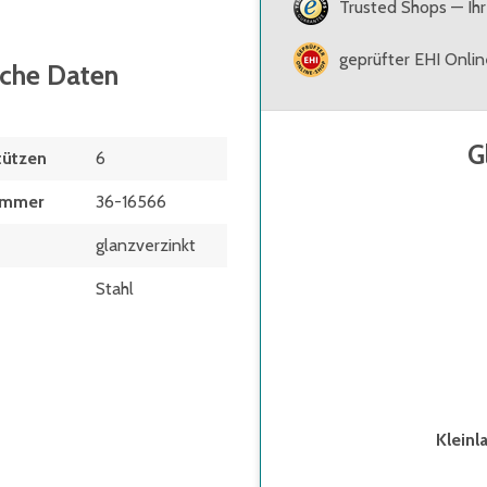
Trusted Shops — Ihr
geprüfter EHI Onli
sche Daten
G
tützen
6
ummer
36-16566
glanzverzinkt
Stahl
Klein