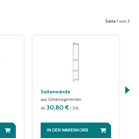
Seite
1 von 3
Seitenwände
K
aus Gittersegmenten
z
30,80 €
ab
/ Stk.
a
IN DEN WARENKORB