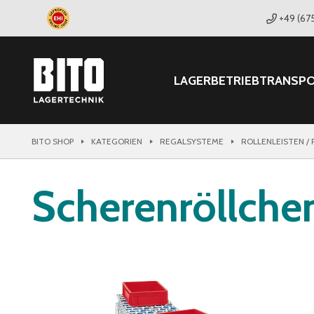
+49 (67
LAGER
BETRIEB
TRANSP
BITO SHOP
KATEGORIEN
REGALSYSTEME
ROLLENLEISTEN /
Scherenröllch