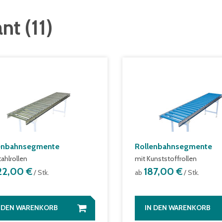
ant
(
11
)
enbahnsegmente
Rollenbahnsegmente
tahlrollen
mit Kunststoffrollen
22,00 €
187,00 €
/ Stk.
ab
/ Stk.
N DEN WARENKORB
IN DEN WARENKORB