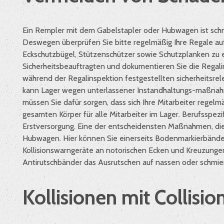
Ein Rempler mit dem Gabelstapler oder Hubwagen ist schne
Deswegen überprüfen Sie bitte regelmäßig Ihre Regale a
Eckschutzbügel, Stützenschützer sowie Schutzplanken zu
Sicherheitsbeauftragten und dokumentieren Sie die Regali
während der Regalinspektion festgestellten sicherheitsr
kann Lager wegen unterlassener Instandhaltungs-maßnahme
müssen Sie dafür sorgen, dass sich Ihre Mitarbeiter regel
gesamten Körper für alle Mitarbeiter im Lager. Berufsspezi
Erstversorgung. Eine der entscheidensten Maßnahmen, di
Hubwagen. Hier können Sie einerseits Bodenmarkierbände
Kollisionswarngeräte an notorischen Ecken und Kreuzunge
Antirutschbänder das Ausrutschen auf nassen oder schmi
Kollisionen mit Collisi