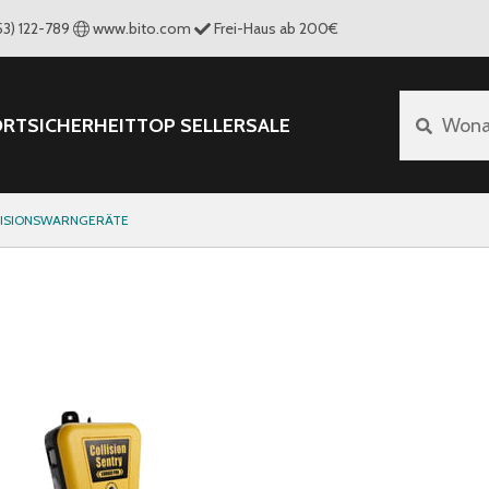
53) 122-789
www.bito.com
Frei-Haus ab 200€
ORT
SICHERHEIT
TOP SELLER
SALE
Wona
LISIONSWARNGERÄTE