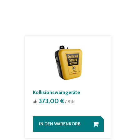
Kollisionswarngeräte
373,00 €
ab
/ Stk.
IN DEN WARENKORB