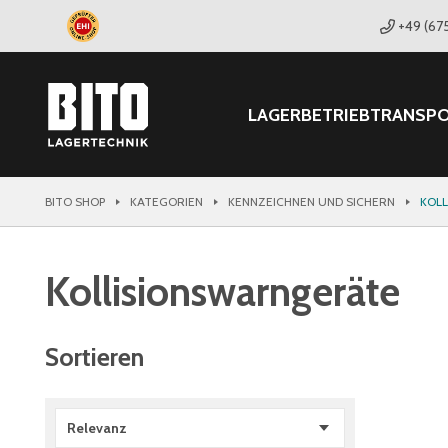
+49 (67
LAGER
BETRIEB
TRANSP
BITO SHOP
KATEGORIEN
KENNZEICHNEN UND SICHERN
KOL
Kollisionswarngeräte
Sortieren
Relevanz