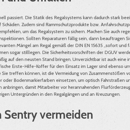
ll passiert. Die Statik des Regalsystems kann dadurch stark beei
uf Schäden. Zudem sind Rammschutzprodukte bzw. Anfahrschutzpr
 empfehlen, um das Regalsystem zu sichern. Machen Sie auch re
nspektionen. Sollten Reparaturen fällig sein, dann beauftragen S
elevanten Mängel am Regal gemäß der DIN EN 15635 „sofort und f
n sogar stilllegen. Die Sicherheitsvorschriften der DGUV werd
mäßig auf den neusten Stand bringen. Unverzichtbar ist auch eine 
fische Erste-Hilfe-Koffer für den Einsatz im Lager sind ebenso un
e Sie treffen können, ist die Vermeidung von Zusammenstößen v
r oder Bodenmarkierfarben einsetzen, um optisch Fahrstraßen u
n anbringen, damit Mitarbeiter vor herannahenden Flurförderzeu
erigen Untergründen in den Regalgängen und an Kreuzungen.
on Sentry vermeiden