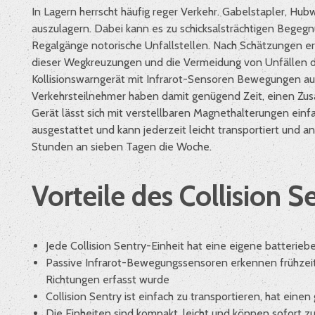
In Lagern herrscht häufig reger Verkehr. Gabelstapler, Hu
auszulagern. Dabei kann es zu schicksalsträchtigen Begeg
Regalgänge notorische Unfallstellen. Nach Schätzungen er
dieser Wegkreuzungen und die Vermeidung von Unfällen das
Kollisionswarngerät mit Infrarot-Sensoren Bewegungen aus
Verkehrsteilnehmer haben damit genügend Zeit, einen Zus
Gerät lässt sich mit verstellbaren Magnethalterungen einf
ausgestattet und kann jederzeit leicht transportiert und
Stunden an sieben Tagen die Woche.
Vorteile des Collision S
Jede Collision Sentry-Einheit hat eine eigene batterie
Passive Infrarot-Bewegungssensoren erkennen frühzei
Richtungen erfasst wurde
Collision Sentry ist einfach zu transportieren, hat ein
Die Einheiten sind kompakt, leicht und können sofort