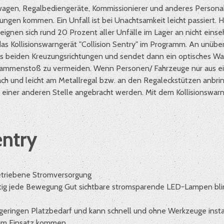
bwagen, Regalbediengeräte, Kommissionierer und anderes Personal 
nungen kommen. Ein Unfall ist bei Unachtsamkeit leicht passiert.
eignen sich rund 20 Prozent aller Unfälle im Lager an nicht ei
 Kollisionswarngerät "Collision Sentry" im Programm. An unüber
 beiden Kreuzungsrichtungen und sendet dann ein optisches Warnsi
ammenstoß zu vermeiden. Wenn Personen/ Fahrzeuge nur aus eine
ach und leicht am Metallregal bzw. an den Regaleckstützen anbri
 an einer anderen Stelle angebracht werden. Mit dem Kollisionswa
entry
betriebene Stromversorgung
tig jede Bewegung Gut sichtbare stromsparende LED-Lampen bli
en geringen Platzbedarf und kann schnell und ohne Werkzeuge insta
 zum Einsatz kommen