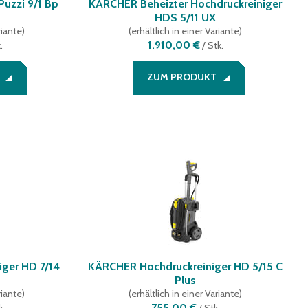
uzzi 9/1 Bp
KÄRCHER Beheizter Hochdruckreiniger
HDS 5/11 UX
riante
)
(
erhältlich in einer Variante
)
1.910,00 €
.
/
Stk.
ZUM PRODUKT
ger HD 7/14
KÄRCHER Hochdruckreiniger HD 5/15 C
Plus
riante
)
(
erhältlich in einer Variante
)
755,00 €