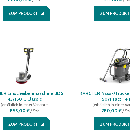
/
Stk.
/
St
ZUM PRODUKT
ZUM PRODUKT
ER Einscheibenmaschine BDS
KÄRCHER Nass-/Trocke
43/150 C Classic
50/1 Tact Te 
(
erhältlich in einer Variante
)
(
erhältlich in einer Va
855,00 €
780,00 €
/
Stk.
/
Stk
ZUM PRODUKT
ZUM PRODUKT