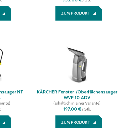
k.
/
Stk.
ZUM PRODUKT
nsauger NT
KÄRCHER Fenster-/Oberflächensauger
L
WVP 10 ADV
riante
)
(
erhältlich in einer Variante
)
197,00 €
.
/
Stk.
ZUM PRODUKT