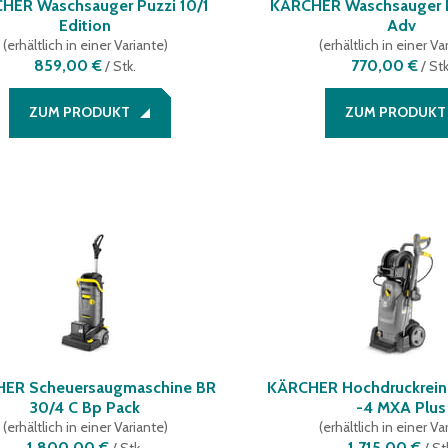
HER Waschsauger Puzzi 10/1
KÄRCHER Waschsauger P
Edition
Adv
(
erhältlich in einer Variante
)
(
erhältlich in einer Va
859,00 €
770,00 €
/
Stk.
/
Stk
ZUM PRODUKT
ZUM PRODUKT
ER Scheuersaugmaschine BR
KÄRCHER Hochdruckreini
30/4 C Bp Pack
-4 MXA Plus
(
erhältlich in einer Variante
)
(
erhältlich in einer Va
1.800,00 €
1.715,00 €