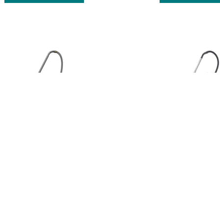
HER Nass-/Trockensauger NT
KÄRCHER Nass-/Trockensa
22/1 Ap L
Adv
(
erhältlich in einer Variante
)
(
erhältlich in einer Va
180,00 €
280,00 €
/
Stk.
/
Stk
ZUM PRODUKT
ZUM PRODUKT