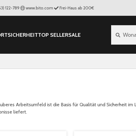
53) 122-789
www.bito.com
Frei-Haus ab 200€
ORT
SICHERHEIT
TOP SELLER
SALE
Wona
auberes Arbeitsumfeld ist die Basis für Qualität und Sicherheit im 
nisse liefert.