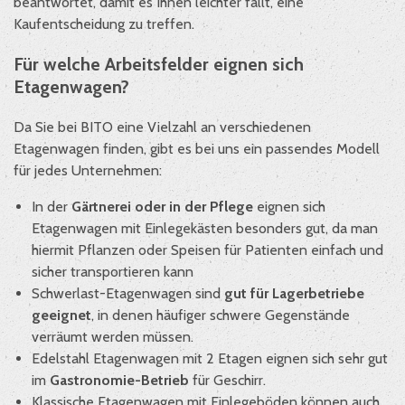
beantwortet, damit es Ihnen leichter fällt, eine
Kaufentscheidung zu treffen.
Für welche Arbeitsfelder eignen sich
Etagenwagen?
Da Sie bei BITO eine Vielzahl an verschiedenen
Etagenwagen finden, gibt es bei uns ein passendes Modell
für jedes Unternehmen:
In der
Gärtnerei oder in der Pflege
eignen sich
Etagenwagen mit Einlegekästen besonders gut, da man
hiermit Pflanzen oder Speisen für Patienten einfach und
sicher transportieren kann
Schwerlast-Etagenwagen sind
gut für Lagerbetriebe
geeignet
, in denen häufiger schwere Gegenstände
verräumt werden müssen.
Edelstahl Etagenwagen mit 2 Etagen eignen sich sehr gut
im
Gastronomie-Betrieb
für Geschirr.
Klassische Etagenwagen mit Einlegeböden können auch