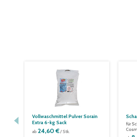
Vollwaschmittel Pulver Sorain
Scha
Extra 6-kg Sack
für S
Cos
24,60 €
ab
/ Stk.