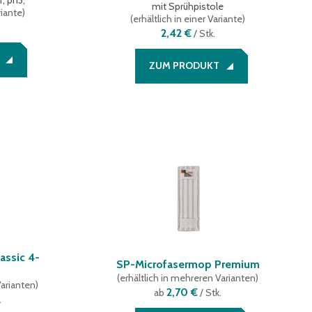
r, ph3,
mit Sprühpistole
riante
)
(
erhältlich in einer Variante
)
2,42 €
/
Stk.
ZUM PRODUKT
ssic 4-
SP-Microfasermop Premium
(
erhältlich in mehreren Varianten
)
Varianten
)
2,70 €
ab
/ Stk.
.