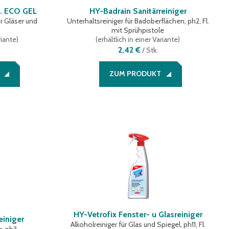
. ECO GEL
HY-Badrain Sanitärreiniger
r Gläser und
Unterhaltsreiniger für Badoberflächen, ph2, Fl.
mit Sprühpistole
riante
)
(
erhältlich in einer Variante
)
2,42 €
/
Stk.
ZUM PRODUKT
HY-Vetrofix Fenster- u Glasreiniger
einiger
Alkoholreiniger für Glas und Spiegel, ph11, Fl.