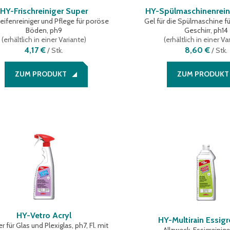
HY-Frischreiniger Super
HY-Spülmaschinenrein
eifenreiniger und Pflege für poröse
Gel für die Spülmaschine fü
Böden, ph9
Geschirr, ph14
(
erhältlich in einer Variante
)
(
erhältlich in einer Va
4,17 €
8,60 €
/
Stk.
/
Stk.
ZUM PRODUKT
ZUM PRODUKT
HY-Vetro Acryl
HY-Multirain Essigr
r für Glas und Plexiglas, ph7, Fl. mit