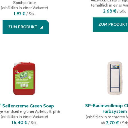
Allzweck-Essigreinige
Sprühpistole
(
erhältlich in einer Va
(
erhältlich in einer Variante
)
2,68 €
/
Stk.
1,92 €
/
Stk.
ZUM PRODUKT
ZUM PRODUKT
SP-Baumwollmop Cla
-Seifencreme Green Soap
Farbsystem
ge Handseife, grüner Apfelduft, ph6
(
erhältlich in einer Variante
)
(
erhältlich in mehreren 
16,40 €
/
Stk.
2,70 €
ab
/ Stk