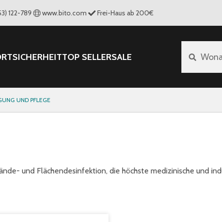
53) 122-789
www.bito.com
Frei-Haus ab 200€
ORT
SICHERHEIT
TOP SELLER
SALE
Wona
GUNG UND PFLEGE
Hände- und Flächendesinfektion, die höchste medizinische und ind