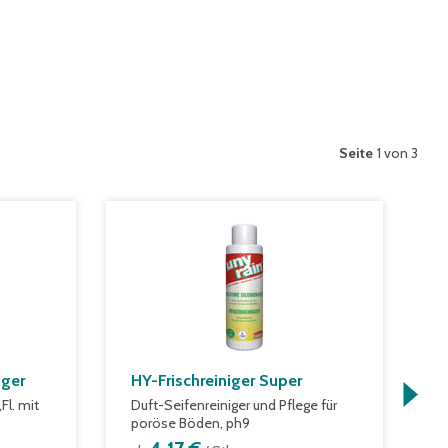
Seite
1 von 3
iger
HY-Frischreiniger Super
H
G
Fl. mit
Duft-Seifenreiniger und Pflege für
poröse Böden, ph9
G
u