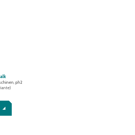
alk
aschinen, ph2
riante
)