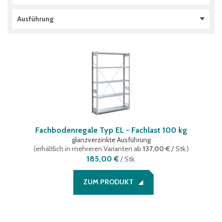
100 kg
(
19
)
84
(
1
)
Ja
(
2
)
Ausführung
150 kg
(
5
)
96
(
1
)
Nein
(
37
)
200 kg
(
3
)
120
(
1
)
verfahrbar
(
1
)
144
(
2
)
Anbaufeld
(
26
)
168
(
1
)
Gitterböden
(
1
)
192
(
1
)
Gitterkörbe
(
1
)
288
(
1
)
Grundfeld
(
27
)
Regalwagen
(
1
)
Set aus Grund- und Anbaufeld
(
10
)
Fachbodenregale Typ EL - Fachlast 100 kg
glanzverzinkte Ausführung
(
erhältlich in mehreren Varianten
ab
137,00 €
/ Stk.
)
185,00 €
/
Stk.
ZUM PRODUKT