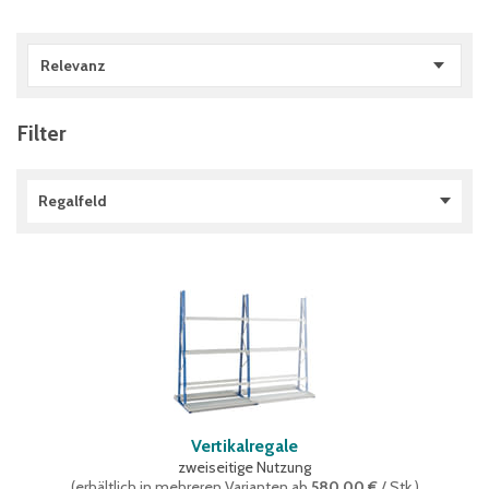
Relevanz
Filter
Regalfeld
Anbaufeld
(
2
)
Grundfeld
(
2
)
Vertikalregale
zweiseitige Nutzung
(
erhältlich in mehreren Varianten
ab
580,00 €
/ Stk.
)