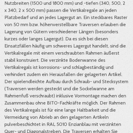
Nutzbreiten (1500 und 1800 mm) und -tiefen (340, 500, 2
x 340, 2 x 500 mm) passen die Vertikalregale an jeden
Platzbedarf und an jedes Lagergut an. Ein steckbares Raster
von 50 mm bzw. höhenverstellbare Traversen erlauben die
Lagerung von Gütern verschiedener Längen (besonders
kurzes oder langes Lagergut). Da es sich bei diesen
Einsatzfällen häufig um schweres Lagergut handelt, sind die
Vertikalregale mit einem verschraubten Rahmen äußerst
stabil konstruiert. Die verzinkte Bodenwanne des
Vertikalregals ist korrosions- und schlagbeständig und
verhindert zudem ein Herausfallen der gelagerten Artikel.
Der spielendleichte Aufbau durch Schraub- und Stecksystem
(Traversen werden gesteckt und die Sockelwanne am
Rahmenfuß verschraubt) inklusive Vormontage machen den
Zusammenbau ohne BITO-Fachkräfte möglich. Der Rahmen
des Vertikalregals ist für eine lange Haltbarkeit und die
Vermeidung von Abrieb an den gelagerten Artikeln
pulverbeschichtet in RAL 5010 Enzianblau mit verzinkten
Quer- und Diagonalstreben. Die Traversen erhalten Sie