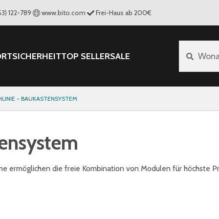
53) 122-789
www.bito.com
Frei-Haus ab 200€
ORT
SICHERHEIT
TOP SELLER
SALE
Wona
HLINIE - BAUKASTENSYSTEM
stensystem
me ermöglichen die freie Kombination von Modulen für höchste Pro