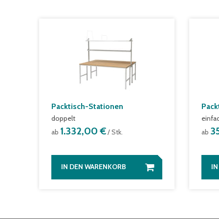
Packtisch-Stationen
Pack
doppelt
einfa
1.332,00 €
3
ab
/ Stk.
ab
IN DEN WARENKORB
I