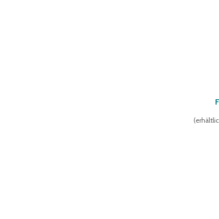
F
(
erhältl