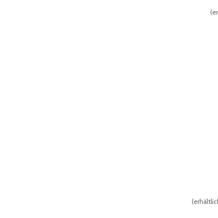
(
er
(
erhältli