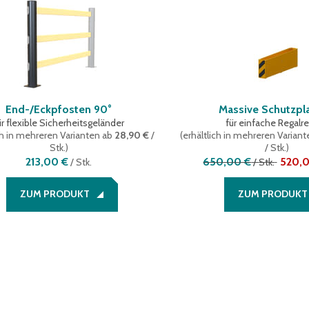
End-/Eckpfosten 90°
Massive Schutzpl
ür flexible Sicherheitsgeländer
für einfache Regalr
ch in mehreren Varianten
ab
28,90 €
/
(
erhältlich in mehreren Varian
Stk.
)
/ Stk.
)
213,00 €
650,00 €
520,
/
Stk.
/
Stk.
ZUM PRODUKT
ZUM PRODUKT