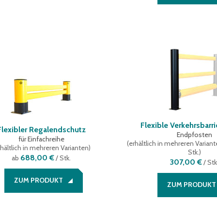
Flexible Verkehrsbarr
Flexibler Regalendschutz
Endpfosten
für Einfachreihe
(
erhältlich in mehreren Varian
hältlich in mehreren Varianten
)
Stk.
)
688,00 €
ab
/ Stk.
307,00 €
/
Stk
ZUM PRODUKT
ZUM PRODUKT