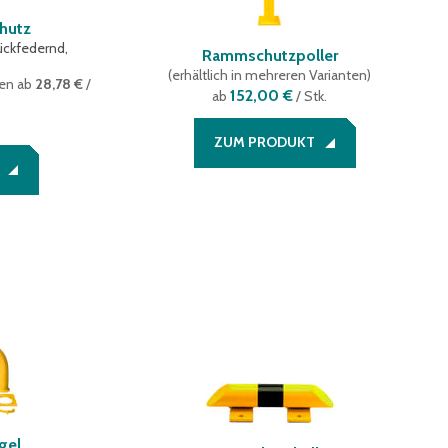
chutz
ückfedernd,
Rammschutzpoller
(
erhältlich in mehreren Varianten
)
ten
ab
28,78 €
/
152,00 €
ab
/ Stk.
ZUM PRODUKT
gel