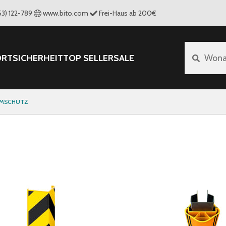
53) 122-789
www.bito.com
Frei-Haus ab 200€
ORT
SICHERHEIT
TOP SELLER
SALE
Wona
MSCHUTZ