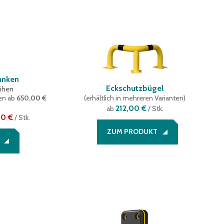
anken
Eckschutzbügel
eihen
ten
ab
650,00 €
(
erhältlich in mehreren Varianten
)
212,00 €
ab
/ Stk.
00 €
/
Stk.
ZUM PRODUKT