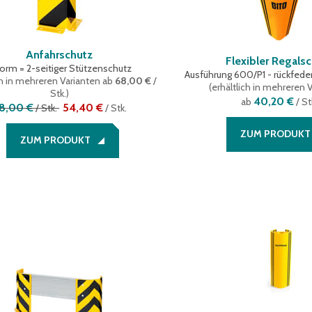
Anfahrschutz
Flexibler Regals
Form = 2-seitiger Stützenschutz
Ausführung 600/P1 - rückfede
ch in mehreren Varianten
ab
68,00 €
/
(
erhältlich in mehreren 
Stk.
)
40,20 €
ab
/ St
8,00 €
54,40 €
/
Stk.
/
Stk.
ZUM PRODUKT
ZUM PRODUKT