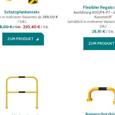
Flexibler Regals
Schutzplankensets
Ausführung 400/P4-P7 - r
ch in mehreren Varianten
ab
288,00 €
Kunststoff
/ Stk.
)
(
erhältlich in mehreren Varian
Stk.
)
8,00 €
230,40 €
/
Stk.
/
Stk.
28,81 €
/
Stk.
ZUM PRODUKT
ZUM PRODUKT
Rammschutzbü