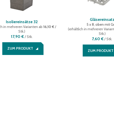
Gläsereinsat
Isoliereinsätze 32
5 x 8, oben mit Gr
ich in mehreren Varianten
ab
16,10 €
/
(
erhältlich in mehreren Varia
Stk.
)
Stk.
)
17,90 €
/
Stk.
7,60 €
/
Stk.
ZUM PRODUKT
ZUM PRODUKT