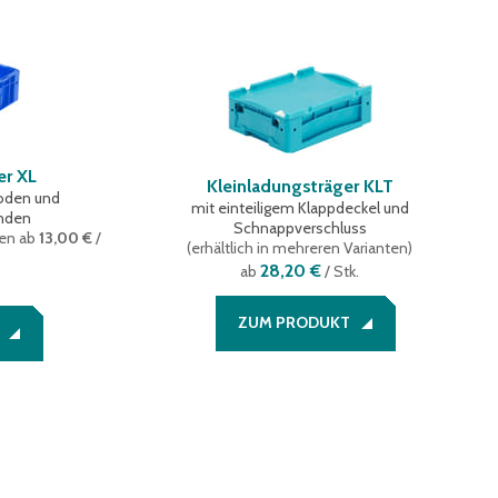
er XL
Kleinladungsträger KLT
oden und
mit einteiligem Klappdeckel und
nden
Schnappverschluss
ten
ab
13,00 €
/
(
erhältlich in mehreren Varianten
)
28,20 €
ab
/ Stk.
ZUM PRODUKT