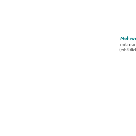
Mehrwe
mit mon
(
erhältli