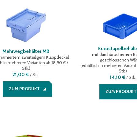
Eurostapelbehält
Mehrwegbehälter MB
mit durchbrochenem B
harniertem zweiteiligem Klappdeckel
geschlossenen Wä
ich in mehreren Varianten
ab
18,90 €
/
(
erhältlich in mehreren Varian
Stk.
)
Stk.
)
21,00 €
/
Stk.
14,10 €
/
Stk.
ZUM PRODUKT
ZUM PRODUKT