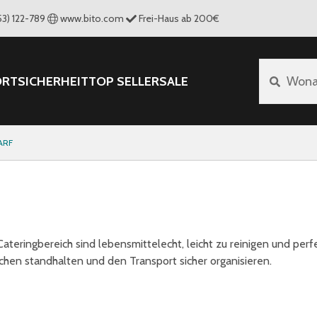
53) 122-789
www.bito.com
Frei-Haus ab 200€
ORT
SICHERHEIT
TOP SELLER
SALE
Wona
ARF
Cateringbereich sind lebensmittelecht, leicht zu reinigen und perf
hen standhalten und den Transport sicher organisieren.