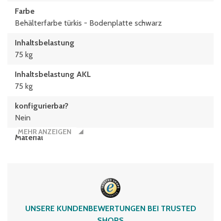
Farbe
Behälterfarbe türkis - Bodenplatte schwarz
Inhaltsbelastung
75 kg
Inhaltsbelastung AKL
75 kg
konfigurierbar?
Nein
MEHR ANZEIGEN
Material
Polypropylen
Typen­be­zeich­nung
KLT64220D
Umreifbar
UNSERE KUNDENBEWERTUNGEN BEI TRUSTED
nein
SHOPS