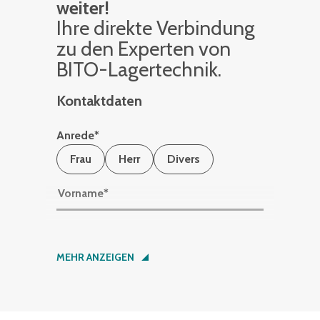
weiter!
Ihre di­rek­te Ver­bin­dung
zu den Ex­per­ten von
BITO-La­ger­tech­nik.
Kontaktdaten
Anrede
*
Frau
Herr
Divers
Vorname
*
Nachname
*
MEHR ANZEIGEN
Firma
*