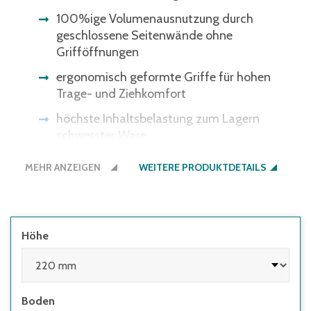
100%ige Volumenausnutzung durch
geschlossene Seitenwände ohne
Grifföffnungen
ergonomisch geformte Griffe für hohen
Trage- und Ziehkomfort
höchste Inhaltsbelastung zum Lagern
schwerster Ware
hervorragende Stapelsicherheit
MEHR ANZEIGEN
WEITERE PRODUKTDETAILS
Bitte beachten Sie: Einige
Lichtschrankensysteme erkennen die
schwarze Bodenfarbe nicht - gerne bieten
wir Ihnen den Boden auch in der
Höhe
Behälterfarbe an.
Boden