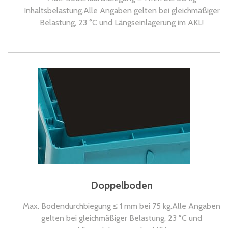
Inhaltsbelastung.Alle Angaben gelten bei gleichmäßiger
Belastung, 23 °C und Längseinlagerung im AKL!
Doppelboden
Max. Bodendurchbiegung ≤ 1 mm bei 75 kg.Alle Angaben
gelten bei gleichmäßiger Belastung, 23 °C und