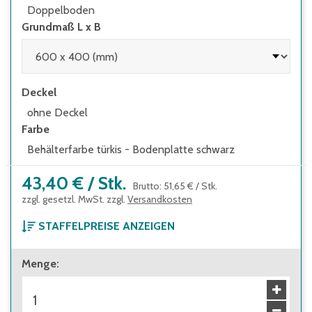
Doppelboden
Grundmaß L x B
Deckel
ohne Deckel
Farbe
Behälterfarbe türkis - Bodenplatte schwarz
43,40 €
/
Stk.
Brutto
:
51,65 €
/
Stk.
zzgl. gesetzl. MwSt. zzgl.
Versandkosten
STAFFELPREISE ANZEIGEN
ab 1 Stück
Menge
:
43,40 €
Brutto
:
51,65 €
ab 32 Stück
38,60 €
Brutto
:
45,93 €