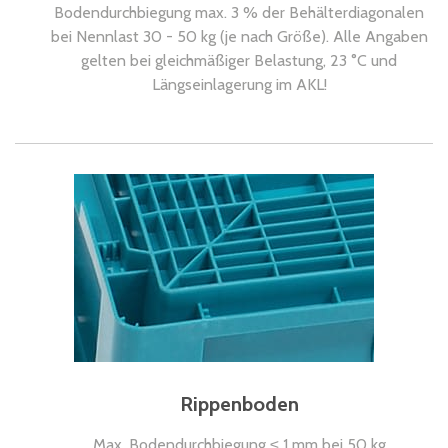
Bodendurchbiegung max. 3 % der Behälterdiagonalen
bei Nennlast 30 - 50 kg (je nach Größe). Alle Angaben
gelten bei gleichmäßiger Belastung, 23 °C und
Längseinlagerung im AKL!
Rippenboden
Max. Bodendurchbiegung ≤ 1 mm bei 50 kg