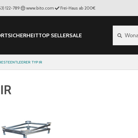
53) 122-789
www.bito.com
Frei-Haus ab 200€
ORT
SICHERHEIT
TOP SELLER
SALE
Wona
RESTEENTLEERER TYP IR
 IR