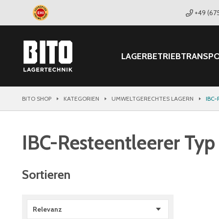
+49 (67
LAGER
BETRIEB
TRANSP
BITO SHOP
KATEGORIEN
UMWELTGERECHTES LAGERN
IBC-
IBC-Resteentleerer Typ
Sortieren
Relevanz