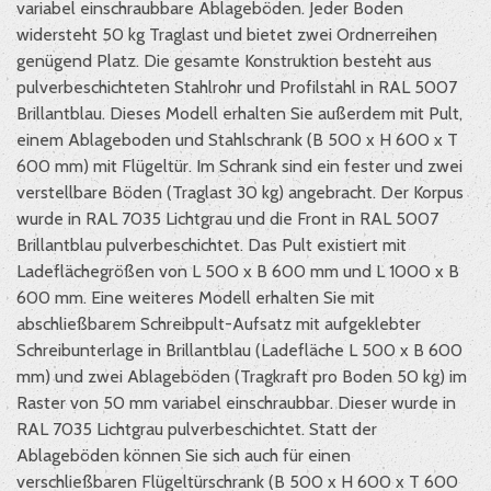
variabel einschraubbare Ablageböden. Jeder Boden
widersteht 50 kg Traglast und bietet zwei Ordnerreihen
genügend Platz. Die gesamte Konstruktion besteht aus
pulverbeschichteten Stahlrohr und Profilstahl in RAL 5007
Brillantblau. Dieses Modell erhalten Sie außerdem mit Pult,
einem Ablageboden und Stahlschrank (B 500 x H 600 x T
600 mm) mit Flügeltür. Im Schrank sind ein fester und zwei
verstellbare Böden (Traglast 30 kg) angebracht. Der Korpus
wurde in RAL 7035 Lichtgrau und die Front in RAL 5007
Brillantblau pulverbeschichtet. Das Pult existiert mit
Ladeflächegrößen von L 500 x B 600 mm und L 1000 x B
600 mm. Eine weiteres Modell erhalten Sie mit
abschließbarem Schreibpult-Aufsatz mit aufgeklebter
Schreibunterlage in Brillantblau (Ladefläche L 500 x B 600
mm) und zwei Ablageböden (Tragkraft pro Boden 50 kg) im
Raster von 50 mm variabel einschraubbar. Dieser wurde in
RAL 7035 Lichtgrau pulverbeschichtet. Statt der
Ablageböden können Sie sich auch für einen
verschließbaren Flügeltürschrank (B 500 x H 600 x T 600