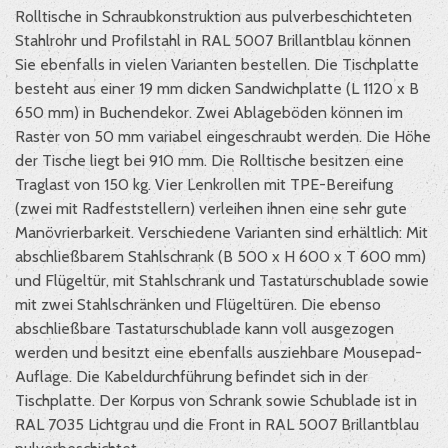
Rolltische in Schraubkonstruktion aus pulverbeschichteten
Stahlrohr und Profilstahl in RAL 5007 Brillantblau können
Sie ebenfalls in vielen Varianten bestellen. Die Tischplatte
besteht aus einer 19 mm dicken Sandwichplatte (L 1120 x B
650 mm) in Buchendekor. Zwei Ablageböden können im
Raster von 50 mm variabel eingeschraubt werden. Die Höhe
der Tische liegt bei 910 mm. Die Rolltische besitzen eine
Traglast von 150 kg. Vier Lenkrollen mit TPE-Bereifung
(zwei mit Radfeststellern) verleihen ihnen eine sehr gute
Manövrierbarkeit. Verschiedene Varianten sind erhältlich: Mit
abschließbarem Stahlschrank (B 500 x H 600 x T 600 mm)
und Flügeltür, mit Stahlschrank und Tastaturschublade sowie
mit zwei Stahlschränken und Flügeltüren. Die ebenso
abschließbare Tastaturschublade kann voll ausgezogen
werden und besitzt eine ebenfalls ausziehbare Mousepad-
Auflage. Die Kabeldurchführung befindet sich in der
Tischplatte. Der Korpus von Schrank sowie Schublade ist in
RAL 7035 Lichtgrau und die Front in RAL 5007 Brillantblau