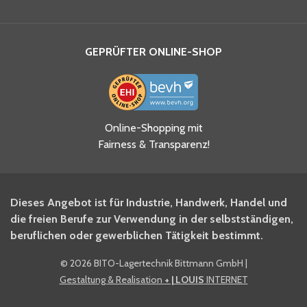
GEPRÜFTER ONLINE-SHOP
Ja, ich habe die
Online-Shopping mit
Datenschutzhinweise gelesen
Fairness & Transparenz!
und akzeptiere diese.
*
Ja, ich möchte mich für den
Dieses Angebot ist für Industrie, Handwerk, Handel und
BITO Newsletter Fachwissen
die freien Berufe zur Verwendung in der selbstständigen,
Intralogistiker anmelden.
beruflichen oder gewerblichen Tätigkeit bestimmt.
©
2026 BITO-Lagertechnik Bittmann GmbH
|
Ja, ich möchte mich für den
Gestaltung & Realisation
+ | LOUIS
INTERNET
BITO Shop-Newsletter
anmelden und keine Aktionen