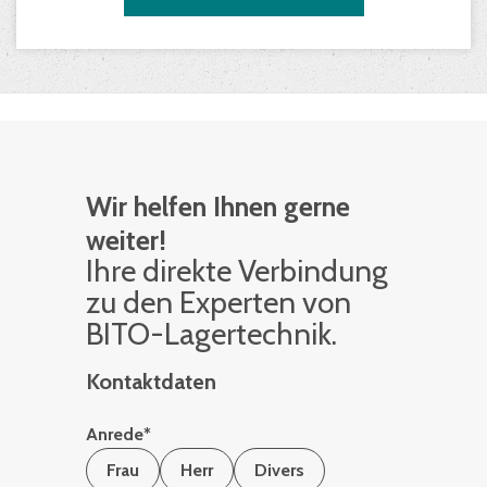
Wir helfen Ihnen gerne
weiter!
Ihre di­rek­te Ver­bin­dung
zu den Ex­per­ten von
BITO-La­ger­tech­nik.
Kontaktdaten
Anrede
*
Frau
Herr
Divers