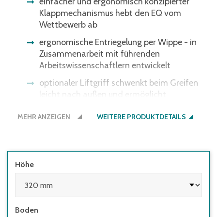
einfacher und ergonomisch konzipierter
Klappmechanismus hebt den EQ vom
Wettbewerb ab
ergonomische Entriegelung per Wippe - in
Zusammenarbeit mit führenden
Arbeitswissenschaftlern entwickelt
optionaler Liftgriff schwenkt beim Greifen
leicht nach außen und ermöglicht
ergonomisches Heben, Greifen, Ziehen und
MEHR ANZEIGEN
Tragen
WEITERE PRODUKTDETAILS
auch im automatisierten Lager einsetzbar,
dank verstärkten Ausführungsvarianten mit
Rippenboden oder Doppelboden
Höhe
Boden