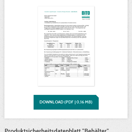
DOWNLOAD
(
PDF |
0,16
MB)
Produktsicherheitsdatenblatt "Behälter"