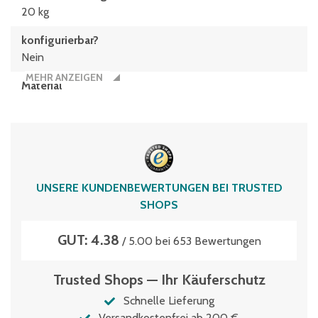
20 kg
konfigurierbar?
Nein
MEHR ANZEIGEN
Material
Polypropylen
Typen­be­zeich­nung
EQ64321
Volumen
UNSERE KUNDENBEWERTUNGEN BEI TRUSTED
65 Liter
SHOPS
GUT: 4.38
/ 5.00 bei 653 Bewertungen
Trusted Shops — Ihr Käuferschutz
Schnelle Lieferung
Versandkostenfrei ab 200 €