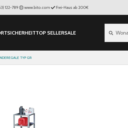
53) 122-789
www.bito.com
Frei-Haus ab 200€
ORT
SICHERHEIT
TOP SELLER
SALE
Wona
INDEREGALE TYP GR