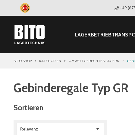
+49 (67
LAGER
BETRIEB
TRANSP
BITO SHOP
KATEGORIEN
UMWELTGERECHTES LAGERN
GEB
Gebinderegale Typ GR
Sortieren
Relevanz