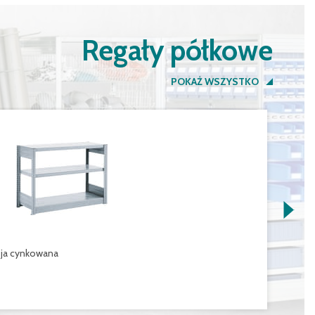
Regały półkowe
POKAŻ WSZYSTKO
Re
sja cynkowana
we
7