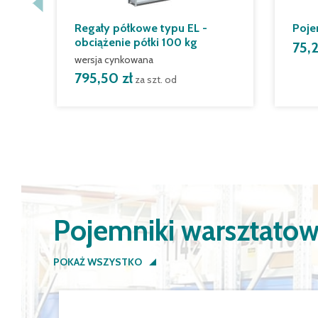
Regały półkowe typu EL -
Poje
obciążenie półki 100 kg
75,2
wersja cynkowana
795,50 zł
za szt. od
Pojemniki warsztato
POKAŻ WSZYSTKO