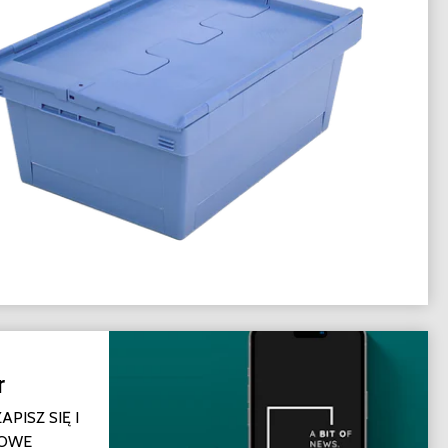
r
PISZ SIĘ I
TOWE