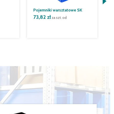
Pojemniki warsztatowe SK
S
73,82 zł
z
za szt. od
ś
7