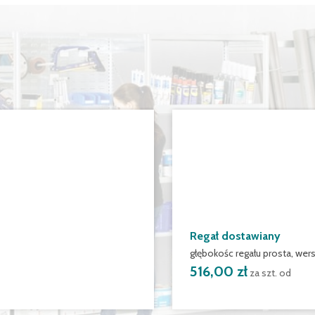
Regał dostawiany
głębokośc regału prosta, wer
516,00 zł
za szt. od