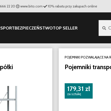
 666 22 20
www.bito.com
10
%
rabatu przy zakupach online
NSPORT
BEZPIECZEŃSTWO
TOP SELLER
C
POJEMNIKI POZWALAJĄCE NA 
półki
Pojemniki trans
179,31 zł
za sztukę