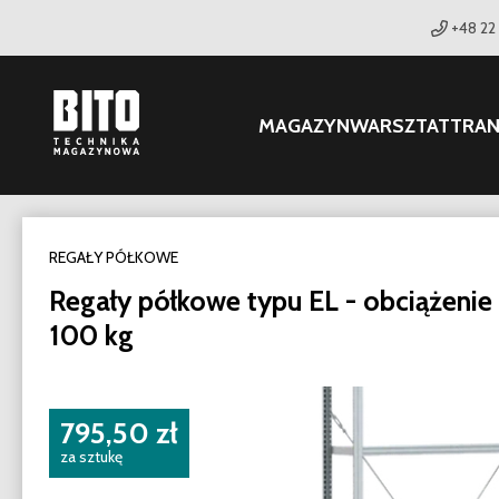
+48 22
MAGAZYN
WARSZTAT
TRA
REGAŁY PÓŁKOWE
Regały półkowe typu EL - obciążenie 
100 kg
795,50 zł
za sztukę