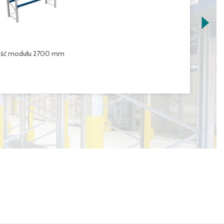
Re
okość modułu 2700 mm
ci
4