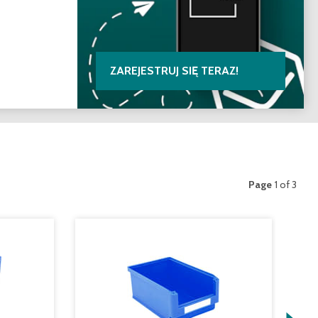
ZAREJESTRUJ SIĘ TERAZ!
Page
1 of 3