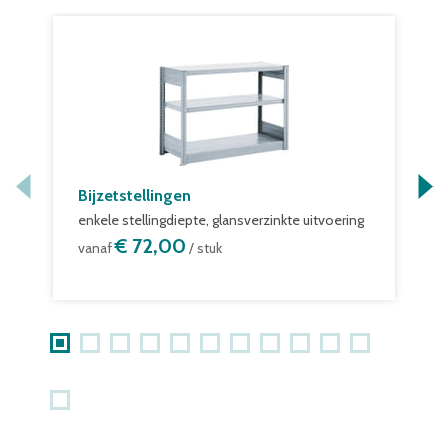
Bijzetstellingen
B
enkele stellingdiepte, glansverzinkte uitvoering
g
€ 72,00
vanaf
/ stuk
v