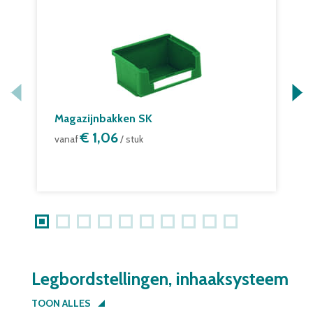
Magazijnbakken SK
M
€ 1,06
vanaf
/ stuk
v
Legbordstellingen, inhaaksysteem
TOON ALLES