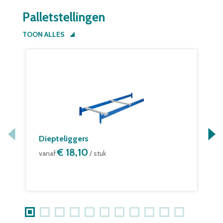
Palletstellingen
TOON ALLES
Diepteliggers
M
€ 18,10
v
vanaf
/ stuk
v