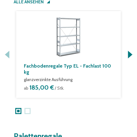
ALLE ANSEHEN
Fachbodenregale Typ EL - Fachlast 100
F
kg
k
glanzverzinkte Ausführung
g
185,00 €
ab
/ Stk.
a
Palettenregale