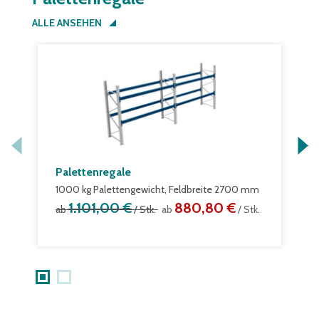
ALLE ANSEHEN
Palettenregale
P
1000 kg Palettengewicht, Feldbreite 2700 mm
6
1.101,00 €
880,80 €
ab
/ Stk.
ab
/ Stk.
a