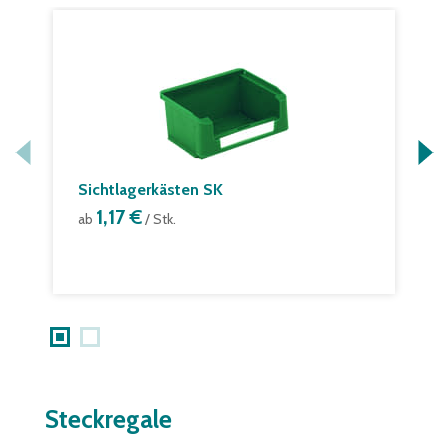
Sichtlagerkästen SK
S
1,17 €
ab
/ Stk.
a
Steckregale