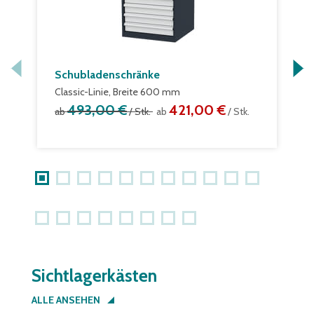
Schubladenschränke
S
Classic-Linie, Breite 600 mm
C
493,00 €
421,00 €
ab
/ Stk.
ab
/ Stk.
a
Sichtlagerkästen
ALLE ANSEHEN