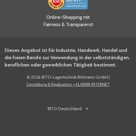
Ja, ich habe die
Online-Shopping mit
Datenschutzhinweise gelesen
Fairness & Transparenz!
und akzeptiere diese.
*
Ja, ich möchte mich für den
Dieses Angebot ist für Industrie, Handwerk, Handel und
BITO Newsletter Fachwissen
die freien Berufe zur Verwendung in der selbstständigen,
Intralogistiker anmelden.
beruflichen oder gewerblichen Tätigkeit bestimmt.
©
2026 BITO-Lagertechnik Bittmann GmbH
|
Ja, ich möchte mich für den
Gestaltung & Realisation
+ | LOUIS
INTERNET
BITO Shop-Newsletter
anmelden und keine Aktionen
und Rabatte mehr verpassen.
BITO
Deutschland
Anti-Robot Verification
Click to start verification
Friendly
Captcha ⇗