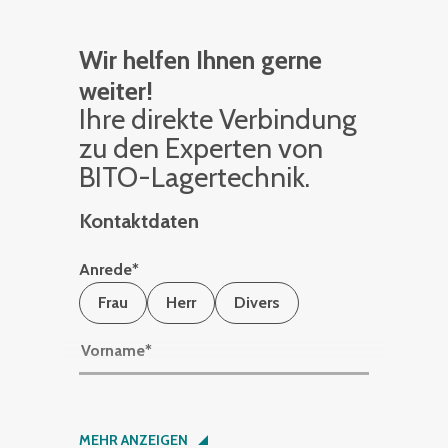
Wir helfen Ihnen gerne
weiter!
Ihre di­rek­te Ver­bin­dung
zu den Ex­per­ten von
BITO-La­ger­tech­nik.
Kontaktdaten
Anrede
*
Frau
Herr
Divers
Vorname
*
Nachname
*
MEHR ANZEIGEN