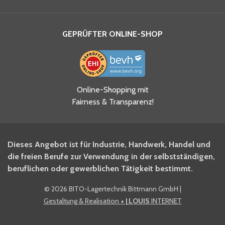
GEPRÜFTER ONLINE-SHOP
Ja, ich habe die
Online-Shopping mit
Datenschutzhinweise gelesen
Fairness & Transparenz!
und akzeptiere diese.
*
Ja, ich möchte mich für den
Dieses Angebot ist für Industrie, Handwerk, Handel und
BITO Newsletter Fachwissen
die freien Berufe zur Verwendung in der selbstständigen,
Intralogistiker anmelden.
beruflichen oder gewerblichen Tätigkeit bestimmt.
©
2026 BITO-Lagertechnik Bittmann GmbH
|
Ja, ich möchte mich für den
Gestaltung & Realisation
+ | LOUIS
INTERNET
BITO Shop-Newsletter
anmelden und keine Aktionen