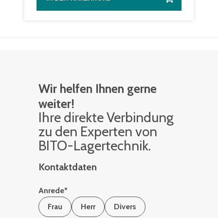
Wir helfen Ihnen gerne
weiter!
Ihre di­rek­te Ver­bin­dung
zu den Ex­per­ten von
BITO-La­ger­tech­nik.
Kontaktdaten
Anrede
*
Frau
Herr
Divers