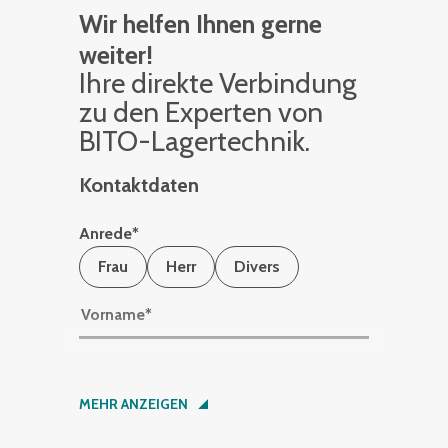
Wir helfen Ihnen gerne
weiter!
Ihre di­rek­te Ver­bin­dung
zu den Ex­per­ten von
BITO-La­ger­tech­nik.
Kontaktdaten
Anrede
*
Frau
Herr
Divers
Vorname
*
Nachname
*
MEHR ANZEIGEN