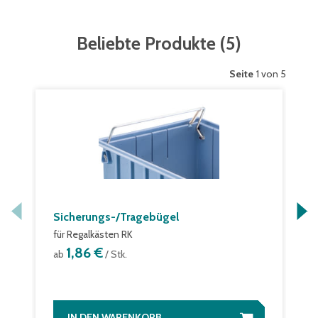
Beliebte Produkte
(
5
)
Seite
1 von 5
Sicherungs-/Tragebügel
für Regalkästen RK
1,86 €
ab
/ Stk.
IN DEN WARENKORB