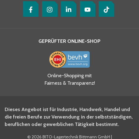
GEPRÜFTER ONLINE-SHOP
Ja, ich habe die
Online-Shopping mit
Datenschutzhinweise gelesen
Fairness & Transparenz!
und akzeptiere diese.
*
Ja, ich möchte mich für den
Dieses Angebot ist für Industrie, Handwerk, Handel und
BITO Newsletter Fachwissen
die freien Berufe zur Verwendung in der selbstständigen,
Intralogistiker anmelden.
beruflichen oder gewerblichen Tätigkeit bestimmt.
©
2026 BITO-Lagertechnik Bittmann GmbH
|
Ja, ich möchte mich für den