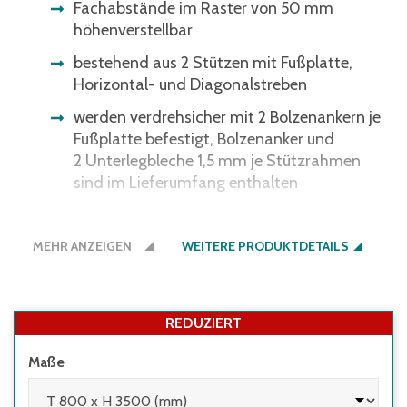
Fachabstände im Raster von 50 mm
höhenverstellbar
bestehend aus 2 Stützen mit Fußplatte,
Horizontal- und Diagonalstreben
werden verdrehsicher mit 2 Bolzenankern je
Fußplatte befestigt, Bolzenanker und
2 Unterlegbleche 1,5 mm je Stützrahmen
sind im Lieferumfang enthalten
1100 und 800 mm tiefe Rahmen für Längs-
oder Quereinlagerung von Europaletten
MEHR ANZEIGEN
WEITERE PRODUKTDETAILS
REDUZIERT
Maße