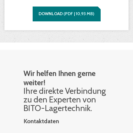
DOWNLOAD
(
PDF |
10,93
MB)
Wir helfen Ihnen gerne
weiter!
Ihre di­rek­te Ver­bin­dung
zu den Ex­per­ten von
BITO-La­ger­tech­nik.
Kontaktdaten