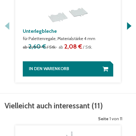
Unterlegbleche
für Palettenregale, Materialstärke 4 mm
2,60 €
2,08 €
ab
/ Stk.
ab
/ Stk.
IN DEN WARENKORB
Vielleicht auch interessant
(
11
)
Seite
1 von 11