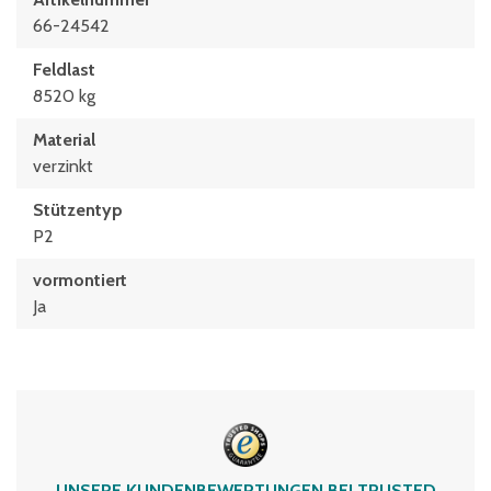
66-24542
Feldlast
8520 kg
Material
verzinkt
Stützentyp
P2
vormontiert
Ja
UNSERE KUNDENBEWERTUNGEN BEI TRUSTED