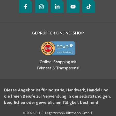
GEPRÜFTER ONLINE-SHOP
Ja, ich habe die
Online-Shopping mit
Datenschutzhinweise gelesen
Fairness & Transparenz!
und akzeptiere diese.
*
Ja, ich möchte mich für den
Dieses Angebot ist für Industrie, Handwerk, Handel und
BITO Newsletter Fachwissen
die freien Berufe zur Verwendung in der selbstständigen,
Intralogistiker anmelden.
beruflichen oder gewerblichen Tätigkeit bestimmt.
©
2026 BITO-Lagertechnik Bittmann GmbH
|
Ja, ich möchte mich für den