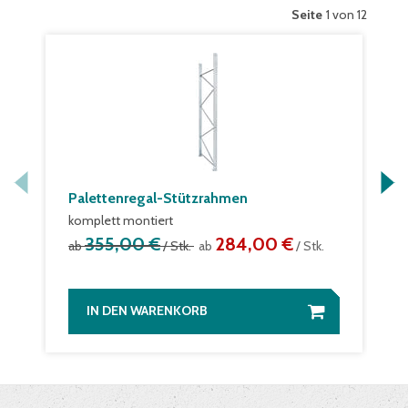
Seite
1 von 12
Palettenregal-Stützrahmen
komplett montiert
355,00 €
284,00 €
ab
/ Stk.
ab
/ Stk.
IN DEN WARENKORB