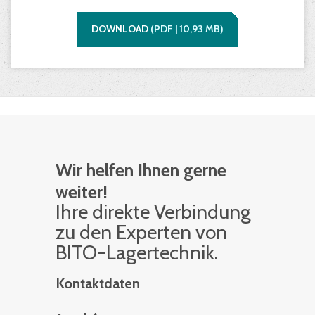
DOWNLOAD
(
PDF |
10,93
MB)
Wir helfen Ihnen gerne
weiter!
Ihre di­rek­te Ver­bin­dung
zu den Ex­per­ten von
BITO-La­ger­tech­nik.
Kontaktdaten