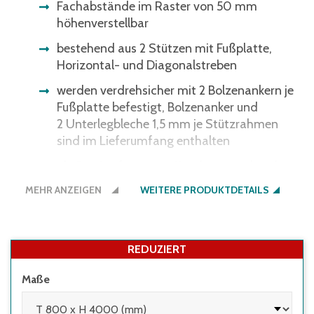
Fachabstände im Raster von 50 mm
höhenverstellbar
bestehend aus 2 Stützen mit Fußplatte,
Horizontal- und Diagonalstreben
werden verdrehsicher mit 2 Bolzenankern je
Fußplatte befestigt, Bolzenanker und
2 Unterlegbleche 1,5 mm je Stützrahmen
sind im Lieferumfang enthalten
als Service für unsere Kunden: verschraubte
Ausführung, komplett montiert
MEHR ANZEIGEN
WEITERE PRODUKTDETAILS
REDUZIERT
Maße