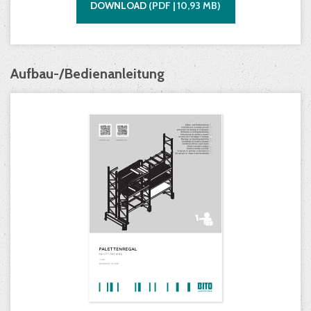
DOWNLOAD
(
PDF |
10,93
MB)
Aufbau-/Bedienanleitung