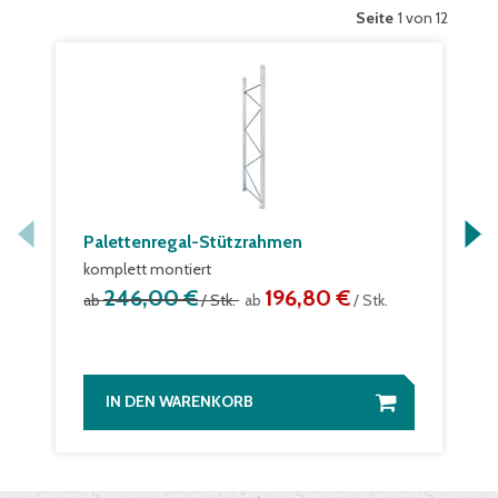
Seite
1 von 12
Palettenregal-Stützrahmen
komplett montiert
246,00 €
196,80 €
ab
/ Stk.
ab
/ Stk.
IN DEN WARENKORB