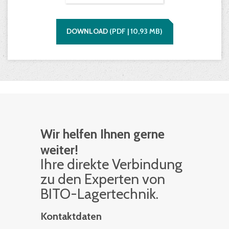
DOWNLOAD
(
PDF |
10,93
MB)
Wir helfen Ihnen gerne
weiter!
Ihre di­rek­te Ver­bin­dung
zu den Ex­per­ten von
BITO-La­ger­tech­nik.
Kontaktdaten