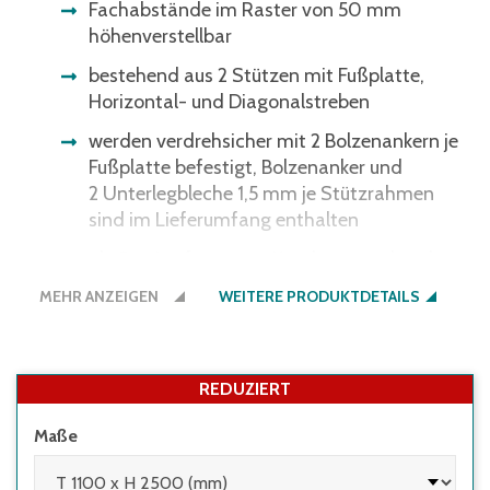
Fachabstände im Raster von 50 mm
höhenverstellbar
bestehend aus 2 Stützen mit Fußplatte,
Horizontal- und Diagonalstreben
werden verdrehsicher mit 2 Bolzenankern je
Fußplatte befestigt, Bolzenanker und
2 Unterlegbleche 1,5 mm je Stützrahmen
sind im Lieferumfang enthalten
als Service für unsere Kunden: verschraubte
Ausführung, komplett montiert
MEHR ANZEIGEN
WEITERE PRODUKTDETAILS
REDUZIERT
Maße