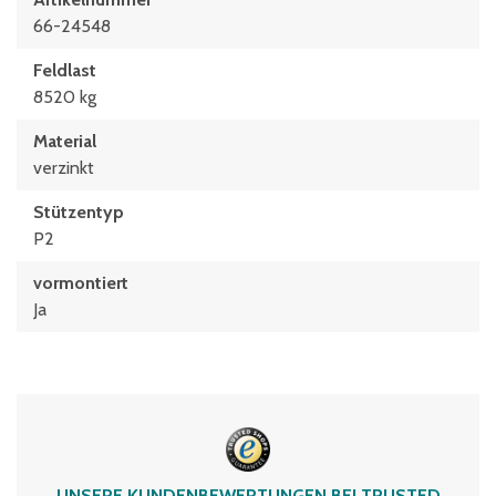
66-24548
Feldlast
8520 kg
Material
verzinkt
Stützentyp
P2
vormontiert
Ja
UNSERE KUNDENBEWERTUNGEN BEI TRUSTED