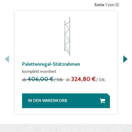
Seite
1 von 12
Palettenregal-Stützrahmen
komplett montiert
406,00 €
324,80 €
ab
/ Stk.
ab
/ Stk.
IN DEN WARENKORB