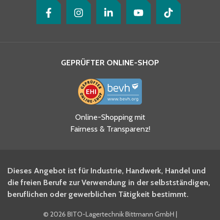
GEPRÜFTER ONLINE-SHOP
Ja, ich habe die
Online-Shopping mit
Datenschutzhinweise gelesen
Fairness & Transparenz!
und akzeptiere diese.
*
Ja, ich möchte mich für den
Dieses Angebot ist für Industrie, Handwerk, Handel und
BITO Newsletter Fachwissen
die freien Berufe zur Verwendung in der selbstständigen,
Intralogistiker anmelden.
beruflichen oder gewerblichen Tätigkeit bestimmt.
©
2026 BITO-Lagertechnik Bittmann GmbH
|
Ja, ich möchte mich für den