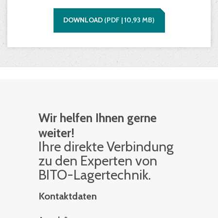
DOWNLOAD
(
PDF |
10,93
MB)
Wir helfen Ihnen gerne
weiter!
Ihre di­rek­te Ver­bin­dung
zu den Ex­per­ten von
BITO-La­ger­tech­nik.
Kontaktdaten