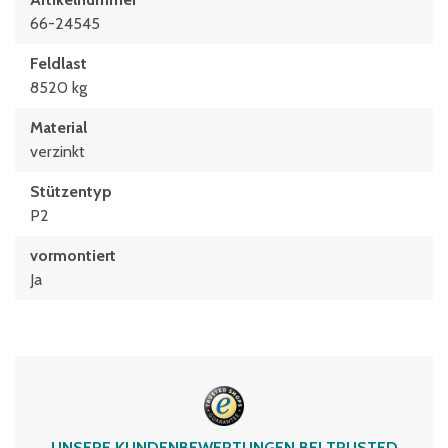
66-24545
Feldlast
8520 kg
Material
verzinkt
Stützentyp
P2
vormontiert
Ja
UNSERE KUNDENBEWERTUNGEN BEI TRUSTED