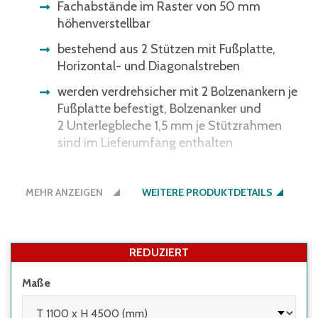
Fachabstände im Raster von 50 mm
höhenverstellbar
bestehend aus 2 Stützen mit Fußplatte,
Horizontal- und Diagonalstreben
werden verdrehsicher mit 2 Bolzenankern je
Fußplatte befestigt, Bolzenanker und
2 Unterlegbleche 1,5 mm je Stützrahmen
sind im Lieferumfang enthalten
als Service für unsere Kunden: verschraubte
Ausführung, komplett montiert
MEHR ANZEIGEN
WEITERE PRODUKTDETAILS
REDUZIERT
Maße