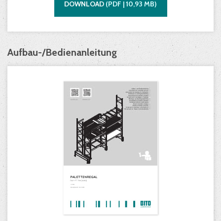
DOWNLOAD
(
PDF |
10,93
MB)
Aufbau-/Bedienanleitung