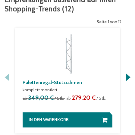
Shopping-Trends
(
12
)
Seite
1 von 12
Palettenregal-Stützrahmen
komplett montiert
349,00 €
279,20 €
ab
/ Stk.
ab
/ Stk.
IN DEN WARENKORB