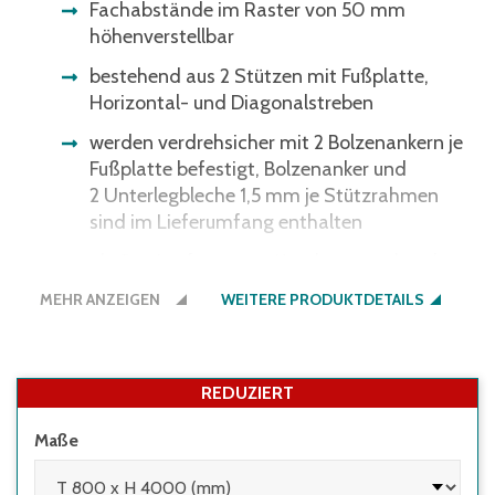
Fachabstände im Raster von 50 mm
höhenverstellbar
bestehend aus 2 Stützen mit Fußplatte,
Horizontal- und Diagonalstreben
werden verdrehsicher mit 2 Bolzenankern je
Fußplatte befestigt, Bolzenanker und
2 Unterlegbleche 1,5 mm je Stützrahmen
sind im Lieferumfang enthalten
als Service für unsere Kunden: verschraubte
Ausführung, komplett montiert
MEHR ANZEIGEN
WEITERE PRODUKTDETAILS
REDUZIERT
Maße