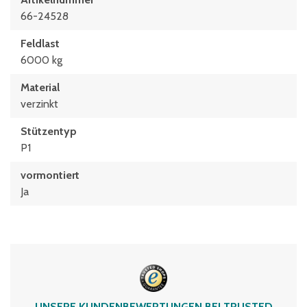
66-24528
Feldlast
6000 kg
Material
verzinkt
Stützentyp
P1
vormontiert
Ja
UNSERE KUNDENBEWERTUNGEN BEI TRUSTED