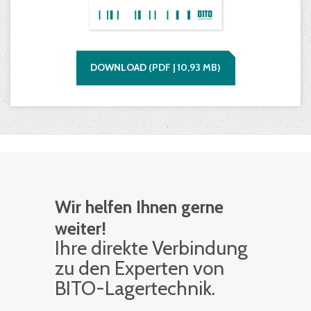
DOWNLOAD
(
PDF |
10,93
MB)
Wir helfen Ihnen gerne
weiter!
Ihre di­rek­te Ver­bin­dung
zu den Ex­per­ten von
BITO-La­ger­tech­nik.