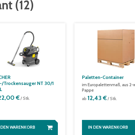
ant
(
12
)
CHER
Paletten-Container
-/Trockensauger NT 30/1
im Europalettenmaß, aus 2-w
 L
Pappe
22,00 €
12,43 €
/ Stk.
ab
/ Stk.
N DEN WARENKORB
IN DEN WARENKORB