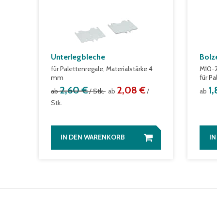
Unterlegbleche
Bolz
für Palettenregale, Materialstärke 4
M10-2
mm
für P
2,60 €
2,08 €
1
ab
/ Stk.
ab
/
ab
Stk.
IN DEN WARENKORB
I