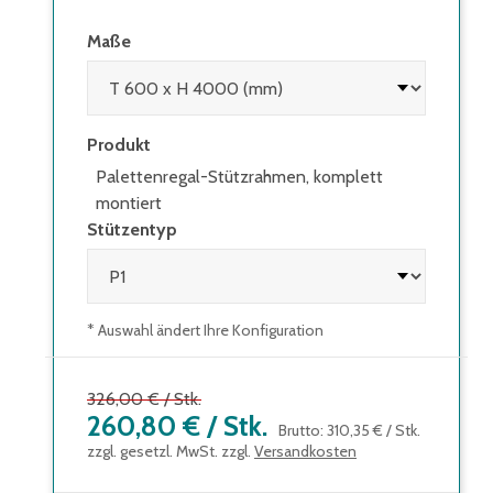
Maße
Produkt
Palettenregal-Stützrahmen, komplett
montiert
Stützentyp
* Auswahl ändert Ihre Konfiguration
326,00 €
/
Stk.
260,80 €
/
Stk.
Brutto
:
310,35 €
/
Stk.
zzgl. gesetzl. MwSt. zzgl.
Versandkosten