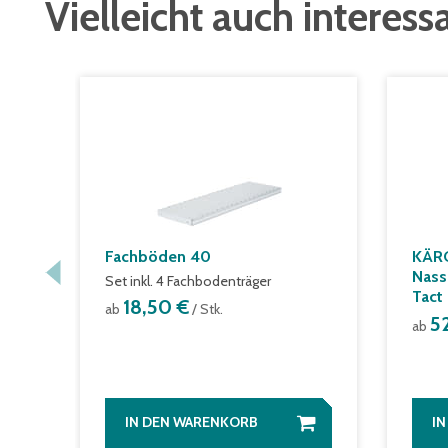
Vielleicht auch interess
Fachböden 40
KÄR
Nass
Set inkl. 4 Fachbodenträger
Tact
18,50 €
ab
/ Stk.
5
ab
IN DEN WARENKORB
I