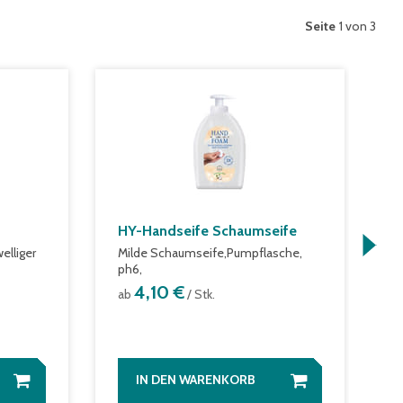
Seite
1 von 3
HY-Handseife Schaumseife
P
elliger
Milde Schaumseife,Pumpflasche,
k
ph6,
a
4,10 €
ab
/ Stk.
IN DEN WARENKORB