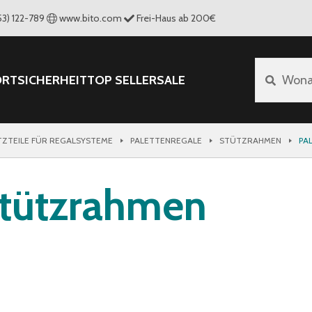
53) 122-789
www.bito.com
Frei-Haus ab 200€
ORT
SICHERHEIT
TOP SELLER
SALE
Wona
TZTEILE FÜR REGALSYSTEME
PALETTENREGALE
STÜTZRAHMEN
PA
Stützrahmen