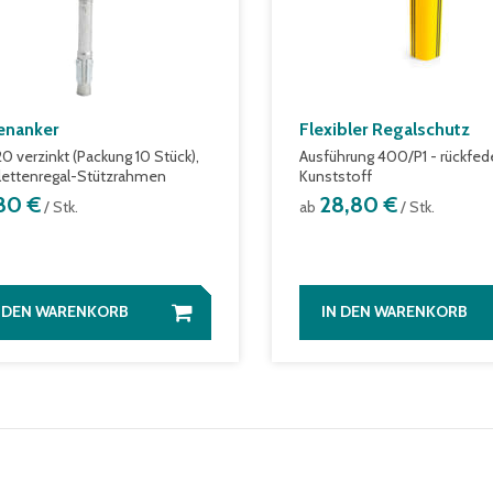
enanker
Flexibler Regalschutz
0 verzinkt (Packung 10 Stück),
Ausführung 400/P1 - rückfed
alettenregal-Stützrahmen
Kunststoff
,80 €
28,80 €
/ Stk.
ab
/ Stk.
N DEN WARENKORB
IN DEN WARENKORB