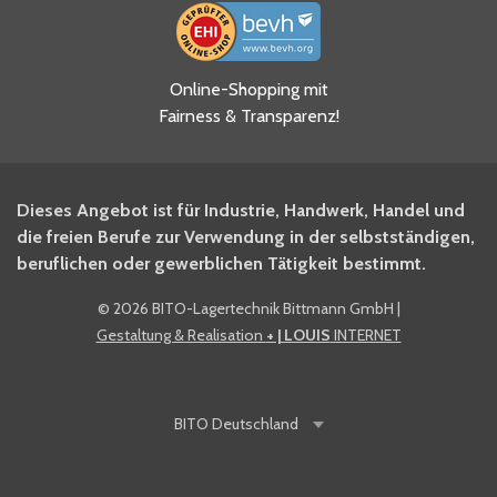
Ja, ich habe die
Online-Shopping mit
Datenschutzhinweise gelesen
Fairness & Transparenz!
und akzeptiere diese.
*
Ja, ich möchte mich für den
Dieses Angebot ist für Industrie, Handwerk, Handel und
BITO Newsletter Fachwissen
die freien Berufe zur Verwendung in der selbstständigen,
Intralogistiker anmelden.
beruflichen oder gewerblichen Tätigkeit bestimmt.
©
2026 BITO-Lagertechnik Bittmann GmbH
|
Ja, ich möchte mich für den
Gestaltung & Realisation
+ | LOUIS
INTERNET
BITO Shop-Newsletter
anmelden und keine Aktionen
und Rabatte mehr verpassen.
BITO
Deutschland
Anti-Robot Verification
Click to start verification