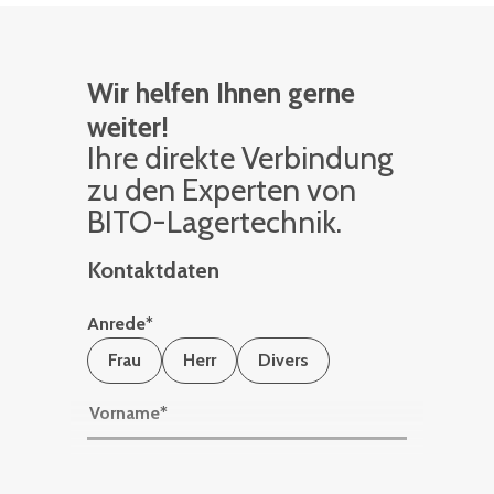
Wir helfen Ihnen gerne
weiter!
Ihre di­rek­te Ver­bin­dung
zu den Ex­per­ten von
BITO-La­ger­tech­nik.
Kontaktdaten
Anrede
*
Frau
Herr
Divers
Vorname
*