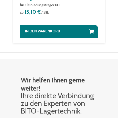
für Kleinladungsträger KLT
15,10 €
ab
/ Stk.
IN DEN WARENKORB
Wir helfen Ihnen gerne
weiter!
Ihre di­rek­te Ver­bin­dung
zu den Ex­per­ten von
BITO-La­ger­tech­nik.