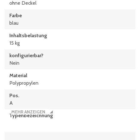
ohne Deckel
Farbe
blau
Inhaltsbelastung
15 kg
konfigurierbar?
Nein
Material
Polypropylen
Pos.
A
MEHR ANZEIGEN
Typen­be­zeich­nung
XL64271
Volumen