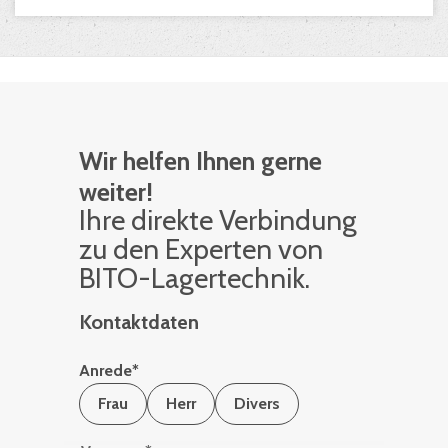
Wir helfen Ihnen gerne
weiter!
Ihre di­rek­te Ver­bin­dung
zu den Ex­per­ten von
BITO-La­ger­tech­nik.
Kontaktdaten
Anrede
*
Frau
Herr
Divers