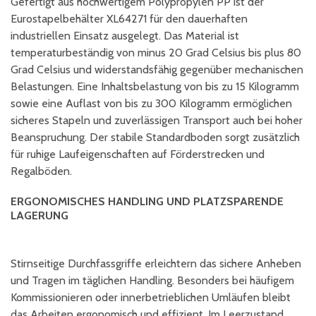
Gefertigt aus hochwertigem Polypropylen PP ist der
Eurostapelbehälter XL64271 für den dauerhaften
industriellen Einsatz ausgelegt. Das Material ist
temperaturbeständig von minus 20 Grad Celsius bis plus 80
Grad Celsius und widerstandsfähig gegenüber mechanischen
Belastungen. Eine Inhaltsbelastung von bis zu 15 Kilogramm
sowie eine Auflast von bis zu 300 Kilogramm ermöglichen
sicheres Stapeln und zuverlässigen Transport auch bei hoher
Beanspruchung. Der stabile Standardboden sorgt zusätzlich
für ruhige Laufeigenschaften auf Förderstrecken und
Regalböden.
ERGONOMISCHES HANDLING UND PLATZSPARENDE
LAGERUNG
Stirnseitige Durchfassgriffe erleichtern das sichere Anheben
und Tragen im täglichen Handling. Besonders bei häufigem
Kommissionieren oder innerbetrieblichen Umläufen bleibt
das Arbeiten ergonomisch und effizient. Im Leerzustand