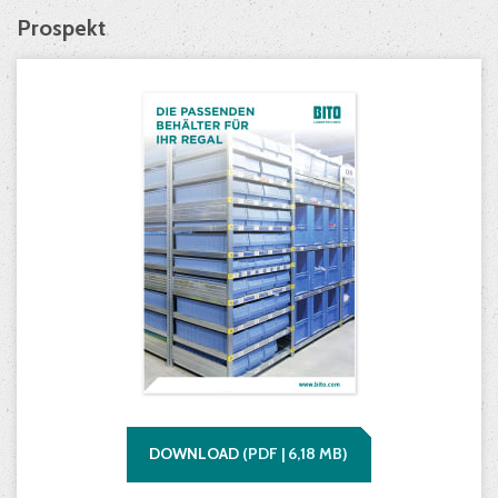
Prospekt
DOWNLOAD
(
PDF |
6,18
MB)