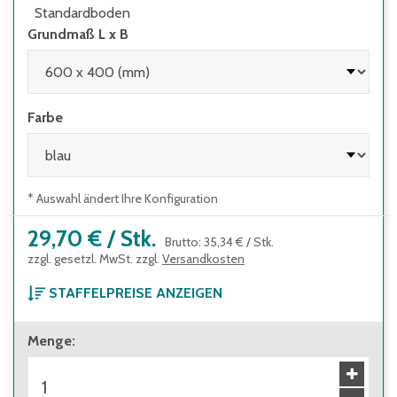
Standardboden
Grundmaß L x B
Farbe
* Auswahl ändert Ihre Konfiguration
29,70 €
/
Stk.
Brutto
:
35,34 €
/
Stk.
zzgl. gesetzl. MwSt. zzgl.
Versandkosten
STAFFELPREISE ANZEIGEN
ab 1 Stück
Menge
:
29,70 €
Brutto
:
35,34 €
ab 28 Stück