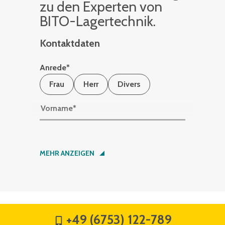
zu den Ex­per­ten von
BITO-La­ger­tech­nik.
Kontaktdaten
Anrede
*
Frau
Herr
Divers
Vorname
*
Nachname
*
MEHR ANZEIGEN
Firma
*
+49 (6753) 122-789