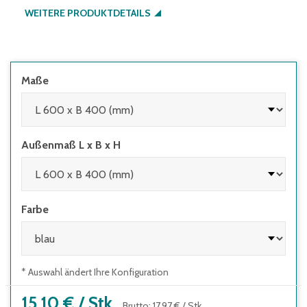
WEITERE PRODUKTDETAILS
Maße
Außenmaß L x B x H
Farbe
* Auswahl ändert Ihre Konfiguration
15,10 €
/
Stk.
Brutto
:
17,97 €
/
Stk.