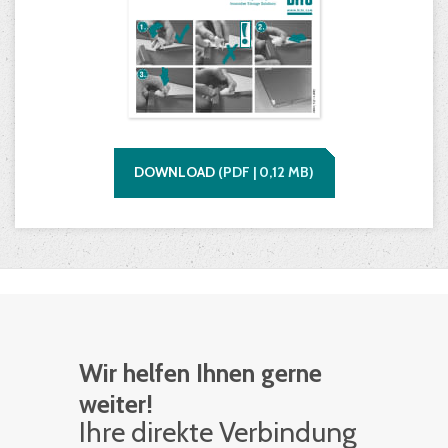
DOWNLOAD
(
PDF |
0,12
MB)
Wir helfen Ihnen gerne
weiter!
Ihre di­rek­te Ver­bin­dung