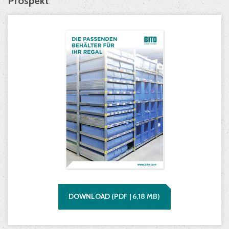
Prospekt
DOWNLOAD
(
PDF |
6,18
MB)