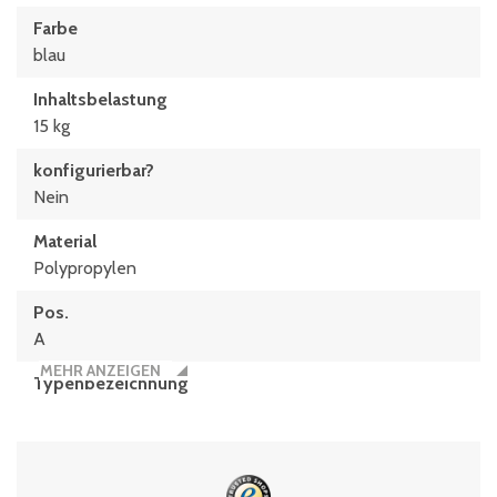
Farbe
blau
Inhaltsbelastung
15 kg
konfigurierbar?
Nein
Material
Polypropylen
Pos.
A
MEHR ANZEIGEN
Typen­be­zeich­nung
XL64171
Volumen
31 Liter