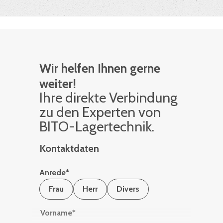
Wir helfen Ihnen gerne
weiter!
Ihre di­rek­te Ver­bin­dung
zu den Ex­per­ten von
BITO-La­ger­tech­nik.
Kontaktdaten
Anrede
*
Frau
Herr
Divers
Vorname
*