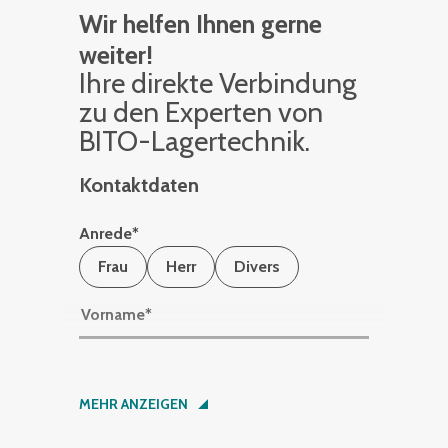
Wir helfen Ihnen gerne
weiter!
Ihre di­rek­te Ver­bin­dung
zu den Ex­per­ten von
BITO-La­ger­tech­nik.
Kontaktdaten
Anrede
*
Frau
Herr
Divers
Vorname
*
Nachname
*
MEHR ANZEIGEN