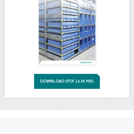
DOWNLOAD
(
PDF |
6,18
MB)