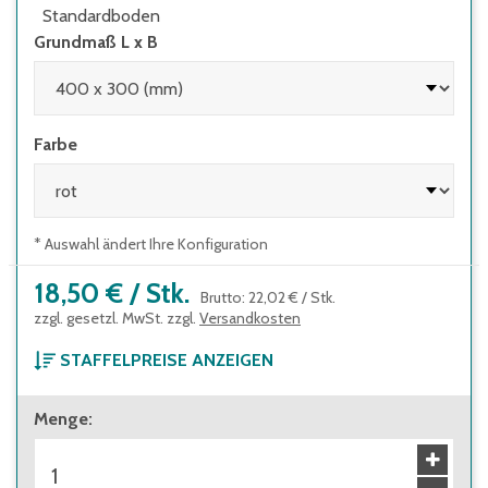
Standardboden
Grundmaß L x B
Farbe
* Auswahl ändert Ihre Konfiguration
18,50 €
/
Stk.
Brutto
:
22,02 €
/
Stk.
zzgl. gesetzl. MwSt. zzgl.
Versandkosten
STAFFELPREISE ANZEIGEN
ab 1 Stück
Menge
:
18,50 €
Brutto
:
22,02 €
ab 56 Stück