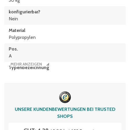
30 kg
konfigurierbar?
Nein
Material
Polypropylen
Pos.
A
MEHR ANZEIGEN
Typen­be­zeich­nung
XL43271
Volumen
24 Liter
UNSERE KUNDENBEWERTUNGEN BEI TRUSTED
SHOPS