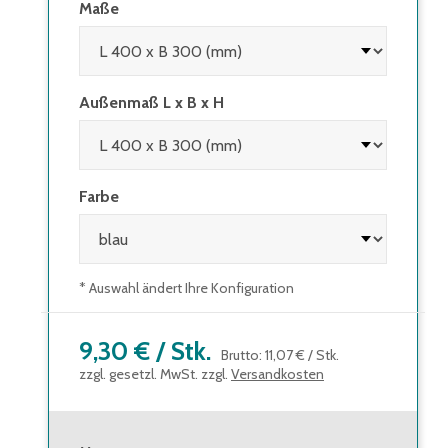
Maße
Außenmaß L x B x H
Farbe
* Auswahl ändert Ihre Konfiguration
9,30 €
/
Stk.
Brutto
:
11,07 €
/
Stk.
zzgl. gesetzl. MwSt. zzgl.
Versandkosten