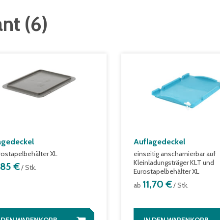
ant
(
6
)
agedeckel
Auflagedeckel
urostapelbehälter XL
einseitig anscharnierbar auf
Kleinladungsträger KLT und
,85 €
/ Stk.
Eurostapelbehälter XL
11,70 €
ab
/ Stk.