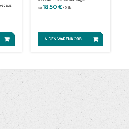
Set aus
18,50 €
ab
/ Stk.
a
IN DEN WARENKORB