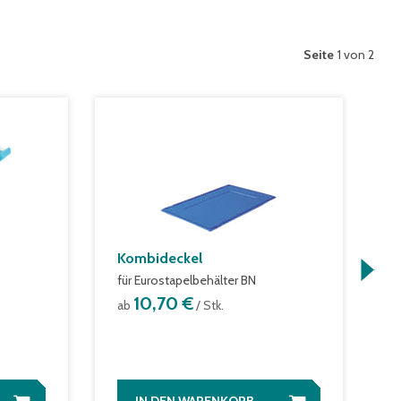
Seite
1 von 2
Kombideckel
E
für Eurostapelbehälter BN
m
10,70 €
ab
/ Stk.
a