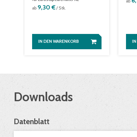
6
ab
9,30 €
ab
/ Stk.
IN DEN WARENKORB
I
Downloads
Datenblatt