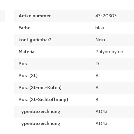
Artikelnummer
43-20303
Farbe
blau
konfigurierbar?
Nein
Material
Polypropylen
Pos.
D
Pos. (XL)
A
Pos. (XL-mit-Kufen)
A
Pos. (XL-Sichtöffnung)
B
Typenbezeichnung
AD43
Typen­be­zeich­nung
AD43