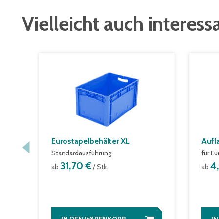
Vielleicht auch interess
Eurostapelbehälter XL
Aufl
Standardausführung
für E
31,70 €
4
ab
/ Stk.
ab