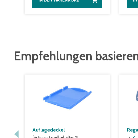
IN DEN WARENKORB
I
Empfehlungen basieren
Auflagedeckel
Rega
für Eurostapelbehälter XL