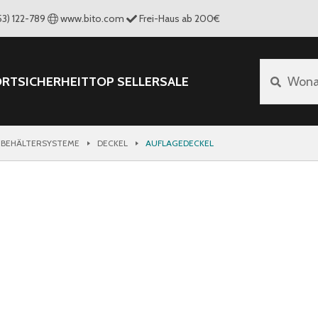
53) 122-789
www.bito.com
Frei-Haus ab 200€
ORT
SICHERHEIT
TOP SELLER
SALE
Wona
 BEHÄLTERSYSTEME
DECKEL
AUFLAGEDECKEL