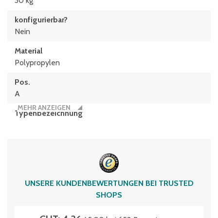
30 kg
konfigurierbar?
Nein
Material
Polypropylen
Pos.
A
MEHR ANZEIGEN
Typen­be­zeich­nung
XL43221
Volumen
19 Liter
UNSERE KUNDENBEWERTUNGEN BEI TRUSTED
SHOPS