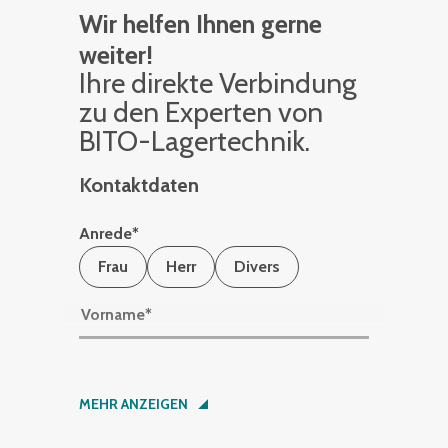
Wir helfen Ihnen gerne
weiter!
Ihre di­rek­te Ver­bin­dung
zu den Ex­per­ten von
BITO-La­ger­tech­nik.
Kontaktdaten
Anrede
*
Frau
Herr
Divers
Vorname
*
Nachname
*
MEHR ANZEIGEN