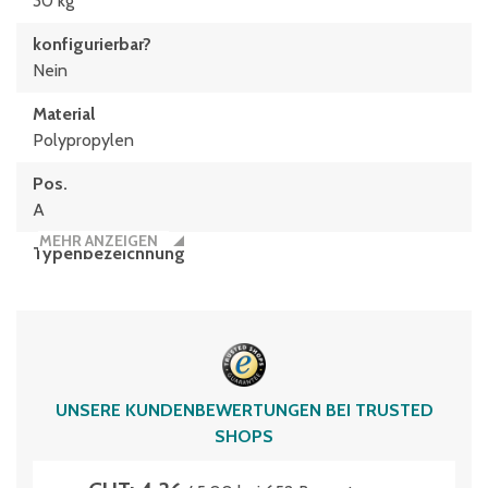
30 kg
konfigurierbar?
Nein
Material
Polypropylen
Pos.
A
MEHR ANZEIGEN
Typen­be­zeich­nung
XL43121
Volumen
9.8 Liter
UNSERE KUNDENBEWERTUNGEN BEI TRUSTED
SHOPS