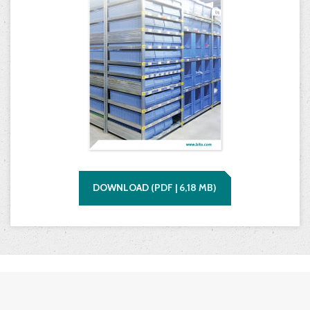
DOWNLOAD
(
PDF |
6,18
MB)