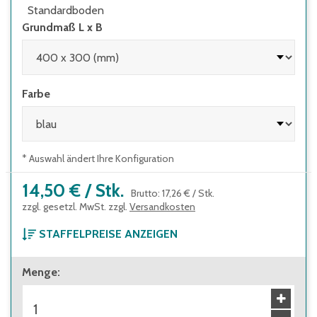
Standardboden
Grundmaß L x B
Farbe
* Auswahl ändert Ihre Konfiguration
14,50 €
/
Stk.
Brutto
:
17,26 €
/
Stk.
zzgl. gesetzl. MwSt. zzgl.
Versandkosten
STAFFELPREISE ANZEIGEN
ab 1 Stück
Menge
:
14,50 €
Brutto
:
17,26 €
ab 144 Stück