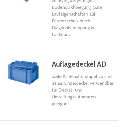
zu 50 kg bei geringer
Bodendurchbiegung. Gute
Laufeigenschaften auf
Fördertechnik durch
Diagonalverrippung im
Laufkranz.
kel
Auflagedeckel AD
schließt Behälterstapel ab und
ist als Einzeldeckel verwendbar;
für Deckel- und
Umreifungsautomaten
geeignet.