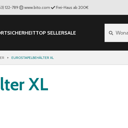
53) 122-789
www.bito.com
Frei-Haus ab 200€
ORT
SICHERHEIT
TOP SELLER
SALE
Wona
TER
EUROSTAPELBEHÄLTER XL
lter XL