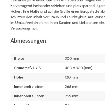
Durchfassgriffe erleichtern das Anheben und Tragen der St
hervorragend ineinander schieben und platzsparend lagern
Höhen. Ihre Maße sind auf die Größe einer Europalette a
schützen den Inhalt vor Staub und Feuchtigkeit. Auf Wuns
im Umlaufverfahren mit Ihren Kunden und Lieferanten ein
Verpackungsmüll.
Abmessungen
Breite
300 mm
Grundmaß L x B
400 x 300 (mm)
Höhe
120 mm
Innenbreite oben
268 mm
Innenbreite unten
259 mm