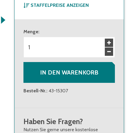
STAFFELPREISE ANZEIGEN
ab 1 Stück
14,50 €
Brutto
:
17,26 €
Menge
:
ab 144 Stück
13,10 €
Brutto
:
15,59 €
IN DEN WARENKORB
Bestell-Nr.
:
43-15307
Haben Sie Fragen?
Nutzen Sie gerne unsere kostenlose