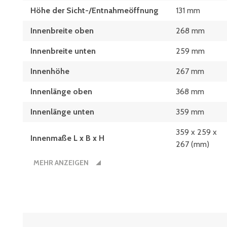
Höhe der Sicht-/Entnahmeöffnung
131 mm
Innenbreite oben
268 mm
Innenbreite unten
259 mm
Innenhöhe
267 mm
Innenlänge oben
368 mm
Innenlänge unten
359 mm
359 x 259 x
Innenmaße L x B x H
267 (mm)
MEHR ANZEIGEN
Länge
400 mm
400 x 300
Maße L x B
(mm)