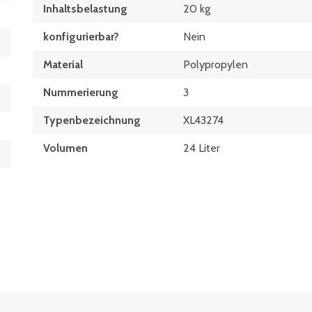
Inhaltsbelastung
20 kg
konfigurierbar?
Nein
Material
Polypropylen
Nummerierung
3
Typen­be­zeich­nung
XL43274
Volumen
24 Liter