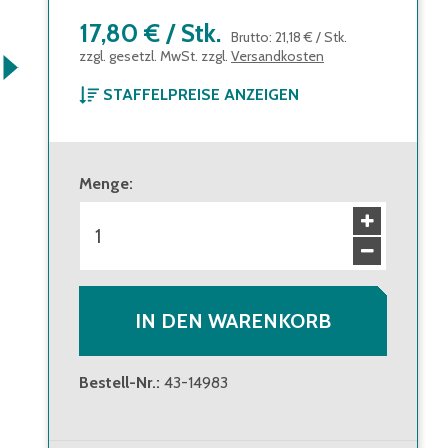
17,80 €
/
Stk.
Brutto
:
21,18 €
/
Stk.
zzgl. gesetzl. MwSt. zzgl.
Versandkosten
STAFFELPREISE ANZEIGEN
ab 1 Stück
17,80 €
Brutto
:
21,18 €
Menge
:
ab 56 Stück
15,80 €
Brutto
:
18,80 €
IN DEN WARENKORB
Bestell-Nr.
:
43-14983