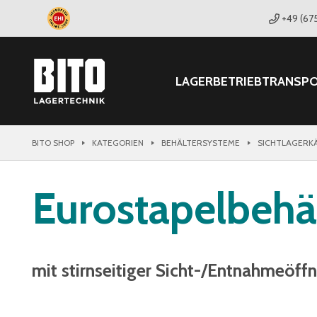
+49 (67
LAGER
BETRIEB
TRANSP
BITO SHOP
KATEGORIEN
BEHÄLTERSYSTEME
SICHTLAGERK
Eurostapelbehä
mit stirnseitiger Sicht-/Entnahmeöff