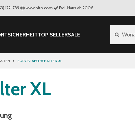
53) 122-789
www.bito.com
Frei-Haus ab 200€
ORT
SICHERHEIT
TOP SELLER
SALE
Wona
ÄSTEN
EUROSTAPELBEHÄLTER XL
lter XL
nung