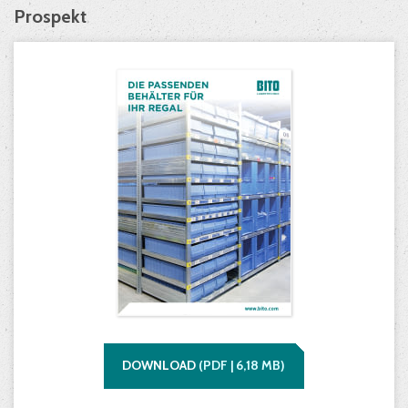
Prospekt
DOWNLOAD
(
PDF |
6,18
MB)