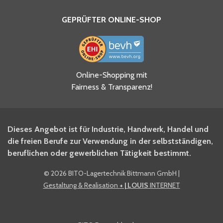
GEPRÜFTER ONLINE-SHOP
Ja, ich habe die
Online-Shopping mit
Datenschutzhinweise gelesen
Fairness & Transparenz!
und akzeptiere diese.
*
Ja, ich möchte mich für den
Dieses Angebot ist für Industrie, Handwerk, Handel und
BITO Newsletter Fachwissen
die freien Berufe zur Verwendung in der selbstständigen,
Intralogistiker anmelden.
beruflichen oder gewerblichen Tätigkeit bestimmt.
©
2026 BITO-Lagertechnik Bittmann GmbH
|
Ja, ich möchte mich für den
Gestaltung & Realisation
+ | LOUIS
INTERNET
BITO Shop-Newsletter
anmelden und keine Aktionen
und Rabatte mehr verpassen.