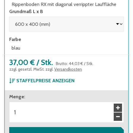
Rippenboden RX mit diagonal verrippter Lauffläche
Grundmaß L x B
Farbe
blau
37,00 €
/
Stk.
Brutto
:
44,03 €
/
Stk.
zzgl. gesetzl. MwSt. zzgl.
Versandkosten
STAFFELPREISE ANZEIGEN
ab 1 Stück
Menge
:
37,00 €
Brutto
:
44,03 €
ab 36 Stück
33,40 €
Brutto
:
39,75 €