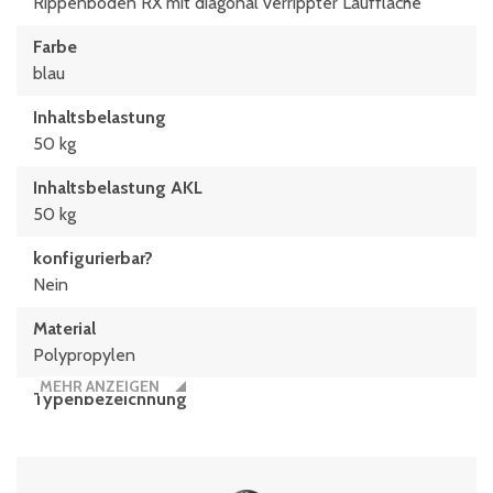
Rippenboden RX mit diagonal verrippter Lauffläche
Farbe
blau
Inhaltsbelastung
50 kg
Inhaltsbelastung AKL
50 kg
konfigurierbar?
Nein
Material
Polypropylen
MEHR ANZEIGEN
Typen­be­zeich­nung
XL64321RX
Volumen