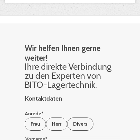
Wir helfen Ihnen gerne
weiter!
Ihre di­rek­te Ver­bin­dung
zu den Ex­per­ten von
BITO-La­ger­tech­nik.
Kontaktdaten
Anrede
*
Frau
Herr
Divers
Vorname
*