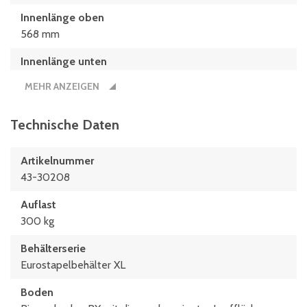
Innenlänge oben
568 mm
Innenlänge unten
559 mm
MEHR ANZEIGEN
Innenmaße L x B x H
559 x 359 x 302 (mm)
Technische Daten
Länge
Artikelnummer
600 mm
43-30208
Maße L x B
Auflast
600 x 400 (mm)
300 kg
Behälterserie
Eurostapelbehälter XL
Boden