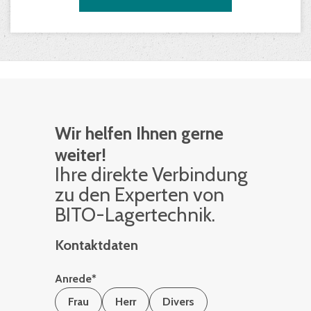
Wir helfen Ihnen gerne
weiter!
Ihre di­rek­te Ver­bin­dung
zu den Ex­per­ten von
BITO-La­ger­tech­nik.
Kontaktdaten
Anrede
*
Frau
Herr
Divers