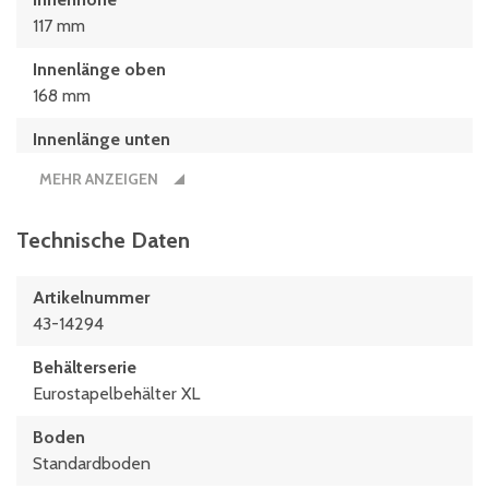
117 mm
Innenlänge oben
168 mm
Innenlänge unten
126 mm
MEHR ANZEIGEN
Innenmaße L x B x H
126 x 106 x 117 (mm)
Technische Daten
Länge
Artikelnummer
200 mm
43-14294
Maße L x B
Behälterserie
200 x 150 (mm)
Eurostapelbehälter XL
Boden
Standardboden