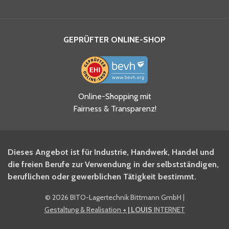
GEPRÜFTER ONLINE-SHOP
Ja, ich habe die
Online-Shopping mit
Datenschutzhinweise gelesen
Fairness & Transparenz!
und akzeptiere diese.
*
Ja, ich möchte mich für den
Dieses Angebot ist für Industrie, Handwerk, Handel und
BITO Newsletter Fachwissen
die freien Berufe zur Verwendung in der selbstständigen,
Intralogistiker anmelden.
beruflichen oder gewerblichen Tätigkeit bestimmt.
©
2026 BITO-Lagertechnik Bittmann GmbH
|
Ja, ich möchte mich für den
Gestaltung & Realisation
+ | LOUIS
INTERNET
BITO Shop-Newsletter
anmelden und keine Aktionen