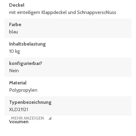
Deckel
mit einteiligem Klappdeckel und Schnappverschluss
Farbe
blau
Inhaltsbelastung
10 kg
konfigurierbar?
Nein
Material
Polypropylen
Typen­be­zeich­nung
XLD21121
MEHR ANZEIGEN
Volumen
1.6 Liter