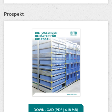
Prospekt
DOWNLOAD
(
PDF |
6,18
MB)