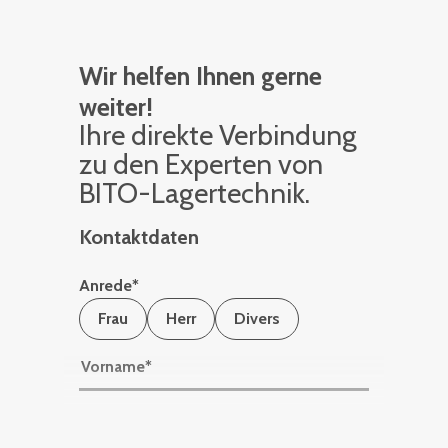
Wir helfen Ihnen gerne
weiter!
Ihre di­rek­te Ver­bin­dung
zu den Ex­per­ten von
BITO-La­ger­tech­nik.
Kontaktdaten
Anrede
*
Frau
Herr
Divers
Vorname
*
Nachname
*