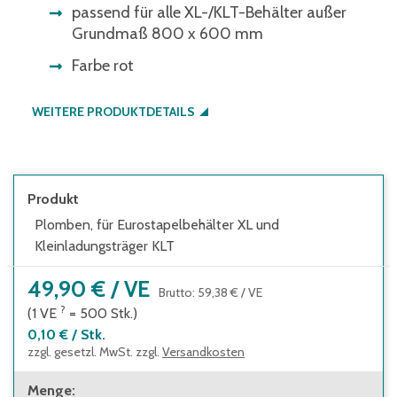
passend für alle XL-/KLT-Behälter außer
Grundmaß 800 x 600 mm
Farbe rot
WEITERE PRODUKTDETAILS
Produkt
Plomben, für Eurostapelbehälter XL und
Kleinladungsträger KLT
49,90 €
/
VE
Brutto
:
59,38 €
/
VE
?
(1
VE
=
500
Stk.
)
0,10 €
/
Stk.
zzgl. gesetzl. MwSt. zzgl.
Versandkosten
Menge
: