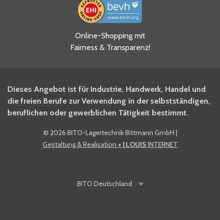
Ja, ich habe die
Online-Shopping mit
Datenschutzhinweise gelesen
Fairness & Transparenz!
und akzeptiere diese.
*
Ja, ich möchte mich für den
Dieses Angebot ist für Industrie, Handwerk, Handel und
BITO Newsletter Fachwissen
die freien Berufe zur Verwendung in der selbstständigen,
Intralogistiker anmelden.
beruflichen oder gewerblichen Tätigkeit bestimmt.
©
2026 BITO-Lagertechnik Bittmann GmbH
|
Ja, ich möchte mich für den
Gestaltung & Realisation
+ | LOUIS
INTERNET
BITO Shop-Newsletter
anmelden und keine Aktionen
und Rabatte mehr verpassen.
BITO
Deutschland
Anti-Robot Verification
Click to start verification