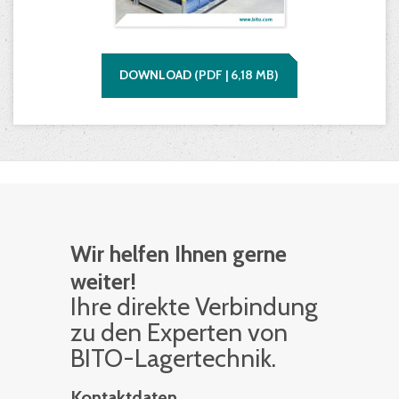
DOWNLOAD
(
PDF |
6,18
MB)
Wir helfen Ihnen gerne
weiter!
Ihre di­rek­te Ver­bin­dung
zu den Ex­per­ten von
BITO-La­ger­tech­nik.
Kontaktdaten