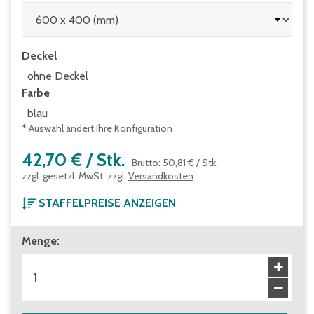
Deckel
ohne Deckel
Farbe
blau
* Auswahl ändert Ihre Konfiguration
42,70 €
/
Stk.
Brutto
:
50,81 €
/
Stk.
zzgl. gesetzl. MwSt. zzgl.
Versandkosten
STAFFELPREISE ANZEIGEN
ab 1 Stück
Menge
:
42,70 €
Brutto
:
50,81 €
ab 16 Stück
36,40 €
Brutto
:
43,32 €