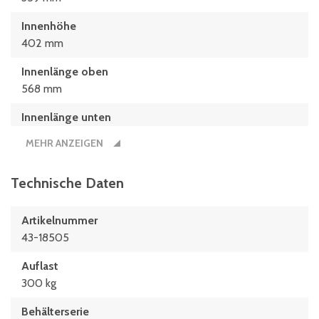
Innenhöhe
402 mm
Innenlänge oben
568 mm
Innenlänge unten
559 mm
MEHR ANZEIGEN
Innenmaße L x B x H
559 x 359 x 402 (mm)
Technische Daten
Länge
Artikelnummer
600 mm
43-18505
Maße L x B
Auflast
600 x 400 (mm)
300 kg
Behälterserie