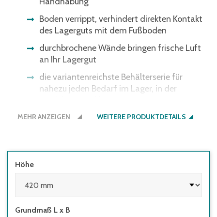
Handhabung
Boden verrippt, verhindert direkten Kontakt
des Lagerguts mit dem Fußboden
durchbrochene Wände bringen frische Luft
an Ihr Lagergut
die variantenreichste Behälterserie für
nahezu jeden Bedarf im Lager, in der
Produktion und beim Transport
MEHR ANZEIGEN
WEITERE PRODUKTDETAILS
Höhe
Grundmaß L x B