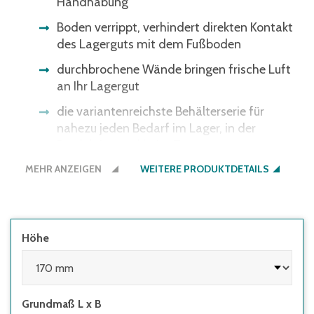
Handhabung
Boden verrippt, verhindert direkten Kontakt
des Lagerguts mit dem Fußboden
durchbrochene Wände bringen frische Luft
an Ihr Lagergut
die variantenreichste Behälterserie für
nahezu jeden Bedarf im Lager, in der
Produktion und beim Transport
MEHR ANZEIGEN
WEITERE PRODUKTDETAILS
Höhe
Grundmaß L x B