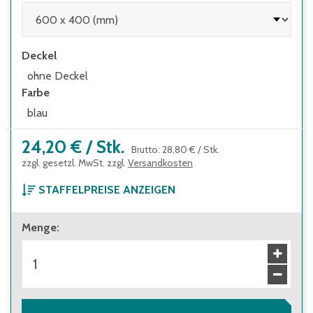
Deckel
ohne Deckel
Farbe
blau
24,20 €
/
Stk.
Brutto
:
28,80 €
/
Stk.
zzgl. gesetzl. MwSt. zzgl.
Versandkosten
STAFFELPREISE ANZEIGEN
ab 1 Stück
Menge
:
24,20 €
Brutto
:
28,80 €
ab 48 Stück
21,10 €
Brutto
:
25,11 €