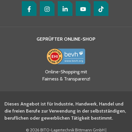
GEPRÜFTER ONLINE-SHOP
Ja, ich habe die
Online-Shopping mit
Datenschutzhinweise gelesen
Fairness & Transparenz!
und akzeptiere diese.
*
Ja, ich möchte mich für den
Dieses Angebot ist für Industrie, Handwerk, Handel und
BITO Newsletter Fachwissen
die freien Berufe zur Verwendung in der selbstständigen,
Intralogistiker anmelden.
beruflichen oder gewerblichen Tätigkeit bestimmt.
©
2026 BITO-Lagertechnik Bittmann GmbH
|
Ja, ich möchte mich für den