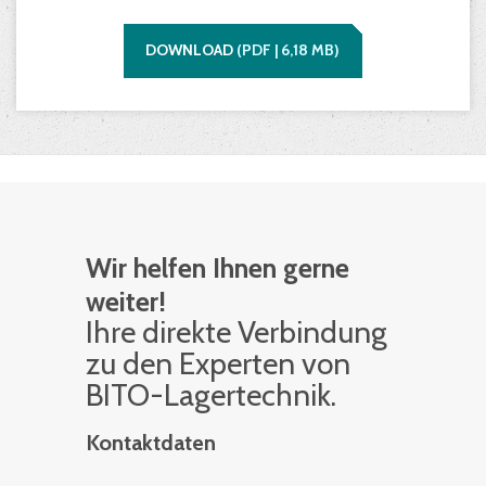
DOWNLOAD
(
PDF |
6,18
MB)
Wir helfen Ihnen gerne
weiter!
Ihre di­rek­te Ver­bin­dung
zu den Ex­per­ten von
BITO-La­ger­tech­nik.
Kontaktdaten