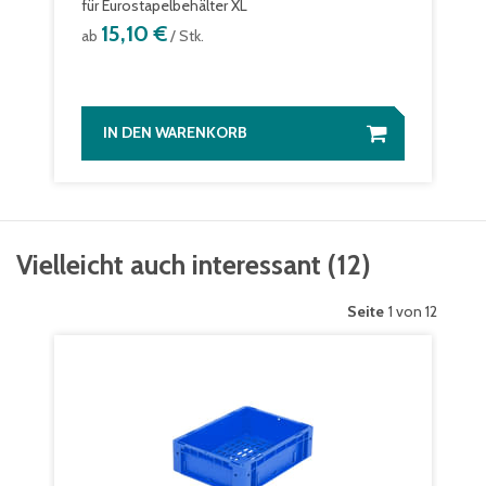
für Eurostapelbehälter XL
15,10 €
ab
/ Stk.
IN DEN WARENKORB
Vielleicht auch interessant
(
12
)
Seite
1 von 12