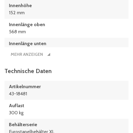
Innenhöhe
152 mm
Innenlänge oben
568 mm
Innenlänge unten
559 mm
MEHR ANZEIGEN
Innenmaße L x B x H
559 x 359 x 152 (mm)
Technische Daten
Länge
Artikelnummer
600 mm
43-18481
Maße L x B
Auflast
600 x 400 (mm)
300 kg
Behälterserie
Eurostapelbehälter XL