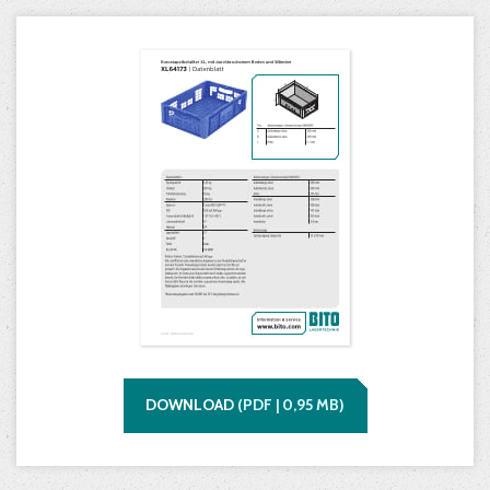
DOWNLOAD
(
PDF |
0,95
MB)