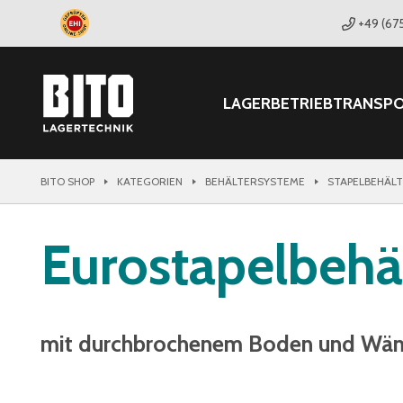
+49 (67
LAGER
BETRIEB
TRANSP
BITO SHOP
KATEGORIEN
BEHÄLTERSYSTEME
STAPELBEHÄL
Eurostapelbehä
mit durchbrochenem Boden und Wä