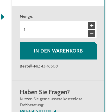
ab 1 Stück
62,50 €
Brutto
:
74,38 €
Menge
:
ab 16 Stück
56,00 €
Brutto
:
66,64 €
IN DEN WARENKORB
Bestell-Nr.
:
43-18508
Haben Sie Fragen?
Nutzen Sie gerne unsere kostenlose
Fachberatung:
ANFRAGE STELLEN