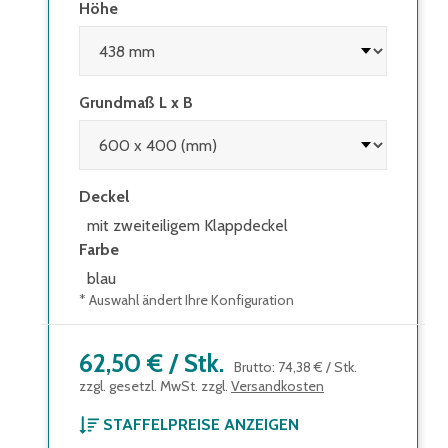
Höhe
Grundmaß L x B
Deckel
mit zweiteiligem Klappdeckel
Farbe
blau
* Auswahl ändert Ihre Konfiguration
62,50 €
/
Stk.
Brutto
:
74,38 €
/
Stk.
zzgl. gesetzl. MwSt. zzgl.
Versandkosten
STAFFELPREISE ANZEIGEN