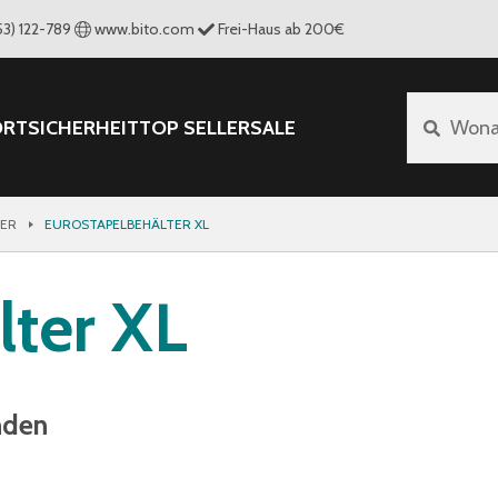
53) 122-789
www.bito.com
Frei-Haus ab 200€
ORT
SICHERHEIT
TOP SELLER
SALE
Wona
TER
EUROSTAPELBEHÄLTER XL
lter XL
nden