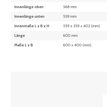
Innenlänge oben
568 mm
Innenlänge unten
559 mm
Innenmaße L x B x H
559 x 359 x 402 (mm)
Länge
600 mm
Maße L x B
600 x 400 (mm)