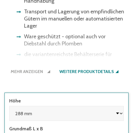
Handhabung
Transport und Lagerung von empfindlichen
Gütern im manuellen oder automatisierten
Lager
Ware geschützt - optional auch vor
Diebstahl durch Plomben
die variantenreichste Behälterserie für
nahezu jeden Bedarf im Lager, in der
Produktion und beim Transport
MEHR ANZEIGEN
WEITERE PRODUKTDETAILS
Höhe
Grundmaß L x B