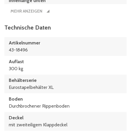
Innenlänge unten
559 mm
MEHR ANZEIGEN
Innenmaße L x B x H
559 x 359 x 252 (mm)
Technische Daten
Länge
Artikelnummer
600 mm
43-18496
Maße L x B
Auflast
600 x 400 (mm)
300 kg
Behälterserie
Eurostapelbehälter XL
Boden
Durchbrochener Rippenboden
Deckel
mit zweiteiligem Klappdeckel