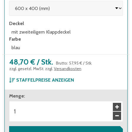
Deckel
mit zweiteiligem Klappdeckel
Farbe
blau
48,70 €
/
Stk.
Brutto
:
57,95 €
/
Stk.
zzgl. gesetzl. MwSt. zzgl.
Versandkosten
STAFFELPREISE ANZEIGEN
ab 1 Stück
Menge
:
48,70 €
Brutto
:
57,95 €
ab 28 Stück
43,60 €
Brutto
:
51,88 €