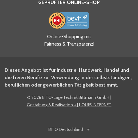
GEPRÜFTER ONLINE-SHOP
Ja, ich habe die
Online-Shopping mit
Datenschutzhinweise gelesen
Fairness & Transparenz!
und akzeptiere diese.
*
Ja, ich möchte mich für den
Dieses Angebot ist für Industrie, Handwerk, Handel und
BITO Newsletter Fachwissen
die freien Berufe zur Verwendung in der selbstständigen,
Intralogistiker anmelden.
beruflichen oder gewerblichen Tätigkeit bestimmt.
©
2026 BITO-Lagertechnik Bittmann GmbH
|
Ja, ich möchte mich für den
Gestaltung & Realisation
+ | LOUIS
INTERNET
BITO Shop-Newsletter
anmelden und keine Aktionen
und Rabatte mehr verpassen.
BITO
Deutschland