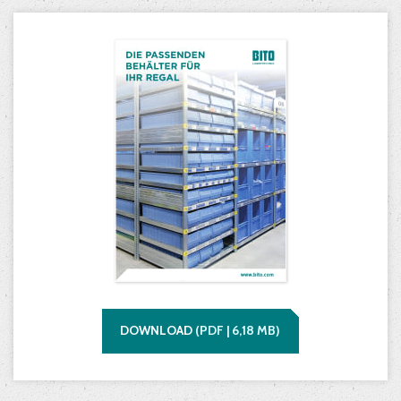
DOWNLOAD
(
PDF |
6,18
MB)