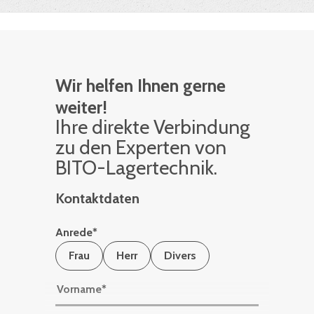
Wir helfen Ihnen gerne
weiter!
Ihre di­rek­te Ver­bin­dung
zu den Ex­per­ten von
BITO-La­ger­tech­nik.
Kontaktdaten
Anrede
*
Frau
Herr
Divers
Vorname
*