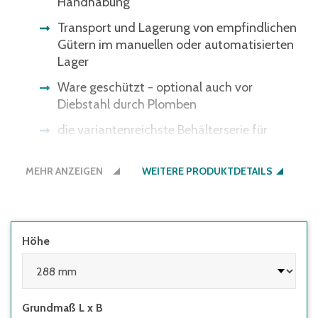
Handhabung
Transport und Lagerung von empfindlichen
Gütern im manuellen oder automatisierten
Lager
Ware geschützt - optional auch vor
Diebstahl durch Plomben
die variantenreichste Behälterserie für
nahezu jeden Bedarf im Lager, in der
Produktion und beim Transport
MEHR ANZEIGEN
WEITERE PRODUKTDETAILS
Höhe
Grundmaß L x B