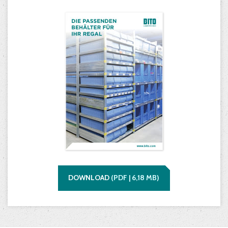
DOWNLOAD
(
PDF |
6,18
MB)