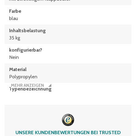
Farbe
blau
Inhaltsbelastung
35 kg
konfigurierbar?
Nein
Material
Polypropylen
MEHR ANZEIGEN
Typen­be­zeich­nung
XLD43273
Volumen
23 Liter
UNSERE KUNDENBEWERTUNGEN BEI TRUSTED