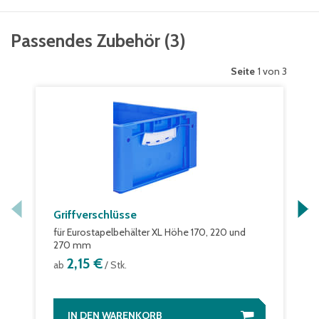
Passendes Zubehör
(
3
)
Seite
1 von 3
Griffverschlüsse
für Eurostapelbehälter XL Höhe 170, 220 und
270 mm
2,15 €
ab
/ Stk.
IN DEN WARENKORB