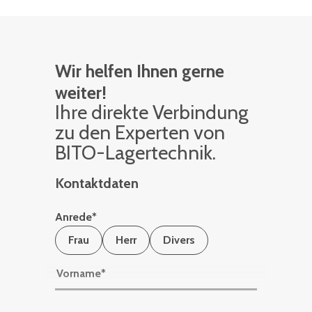
Wir helfen Ihnen gerne
weiter!
Ihre di­rek­te Ver­bin­dung
zu den Ex­per­ten von
BITO-La­ger­tech­nik.
Kontaktdaten
Anrede
*
Frau
Herr
Divers
Vorname
*