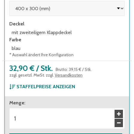
Deckel
mit zweiteiligem Klappdeckel
Farbe
blau
* Auswahl ändert Ihre Konfiguration
32,90 €
/
Stk.
Brutto
:
39,15 €
/
Stk.
zzgl. gesetzl. MwSt. zzgl.
Versandkosten
STAFFELPREISE ANZEIGEN
ab 1 Stück
Menge
:
32,90 €
Brutto
:
39,15 €
ab 56 Stück
29,60 €
Brutto
:
35,22 €