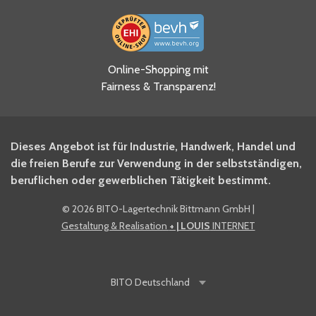
Ja, ich habe die
Online-Shopping mit
Datenschutzhinweise gelesen
Fairness & Transparenz!
und akzeptiere diese.
*
Ja, ich möchte mich für den
Dieses Angebot ist für Industrie, Handwerk, Handel und
BITO Newsletter Fachwissen
die freien Berufe zur Verwendung in der selbstständigen,
Intralogistiker anmelden.
beruflichen oder gewerblichen Tätigkeit bestimmt.
©
2026 BITO-Lagertechnik Bittmann GmbH
|
Ja, ich möchte mich für den
Gestaltung & Realisation
+ | LOUIS
INTERNET
BITO Shop-Newsletter
anmelden und keine Aktionen
und Rabatte mehr verpassen.
BITO
Deutschland
Anti-Robot Verification