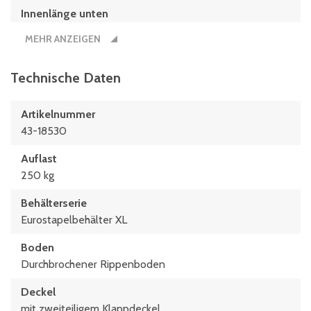
Innenlänge unten
359 mm
MEHR ANZEIGEN
Innenmaße L x B x H
359 x 259 x 252 (mm)
Technische Daten
Länge
Artikelnummer
400 mm
43-18530
Maße L x B
Auflast
400 x 300 (mm)
250 kg
Behälterserie
Eurostapelbehälter XL
Boden
Durchbrochener Rippenboden
Deckel
mit zweiteiligem Klappdeckel