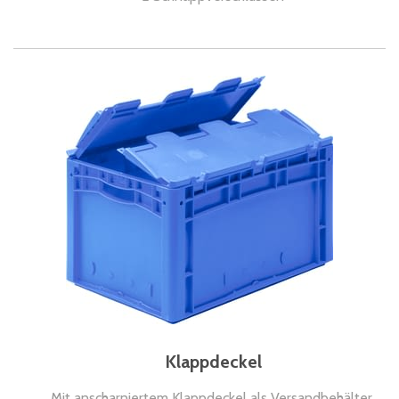
Klappdeckel
Mit anscharniertem Klappdeckel als Versandbehälter,