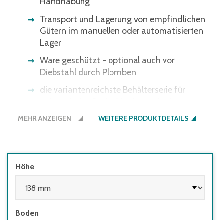
Handhabung
Transport und Lagerung von empfindlichen
Gütern im manuellen oder automatisierten
Lager
Ware geschützt - optional auch vor
Diebstahl durch Plomben
die variantenreichste Behälterserie für
nahezu jeden Bedarf im Lager, in der
Produktion und beim Transport
MEHR ANZEIGEN
WEITERE PRODUKTDETAILS
Höhe
Boden