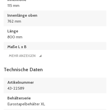
115 mm
Innenlänge oben
762 mm
Länge
800 mm
Maße L x B
800 x 600 (mm)
MEHR ANZEIGEN
Technische Daten
Artikelnummer
43-22589
Behälterserie
Eurostapelbehälter XL