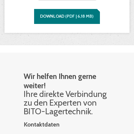
DOWNLOAD
(
PDF |
6,18
MB)
Wir helfen Ihnen gerne
weiter!
Ihre di­rek­te Ver­bin­dung
zu den Ex­per­ten von
BITO-La­ger­tech­nik.
Kontaktdaten