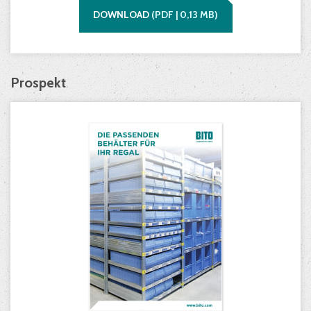
DOWNLOAD
(
PDF |
0,13
MB)
Prospekt