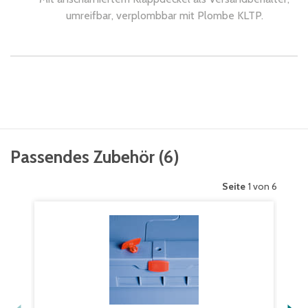
umreifbar, verplombbar mit Plombe KLTP.
Passendes Zubehör
(
6
)
Seite
1 von 6