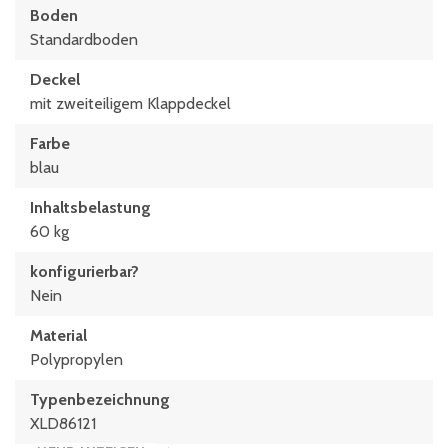
Boden
Standardboden
Deckel
mit zweiteiligem Klappdeckel
Farbe
blau
Inhaltsbelastung
60 kg
konfigurierbar?
Nein
Material
Polypropylen
Typen­be­zeich­nung
XLD86121