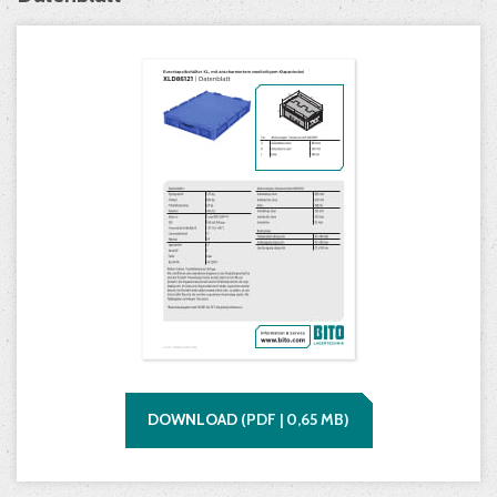
DOWNLOAD
(
PDF |
0,65
MB)