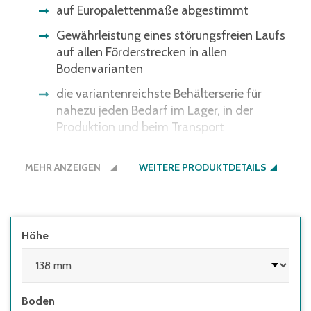
auf Europalettenmaße abgestimmt
Gewährleistung eines störungsfreien Laufs
auf allen Förderstrecken in allen
Bodenvarianten
die variantenreichste Behälterserie für
nahezu jeden Bedarf im Lager, in der
Produktion und beim Transport
ergonomische Durchfassgriffe für bessere
MEHR ANZEIGEN
Handhabung
WEITERE PRODUKTDETAILS
Transport und Lagerung von empfindlichen
Gütern im manuellen oder automatisierten
Lager
Höhe
Ware geschützt - optional auch vor
Diebstahl durch Plomben
Boden