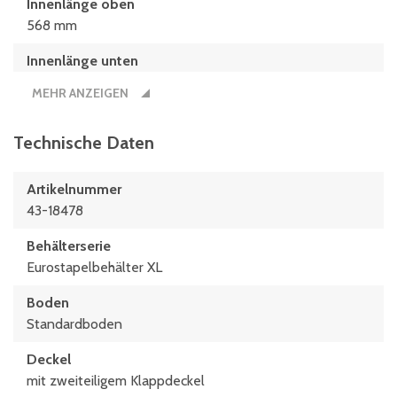
Innenlänge oben
568 mm
Innenlänge unten
559 mm
MEHR ANZEIGEN
Innenmaße L x B x H
559 x 359 x 116 (mm)
Technische Daten
Länge
Artikelnummer
600 mm
43-18478
Maße L x B
Behälterserie
600 x 400 (mm)
Eurostapelbehälter XL
Boden
Standardboden
Deckel
mit zweiteiligem Klappdeckel