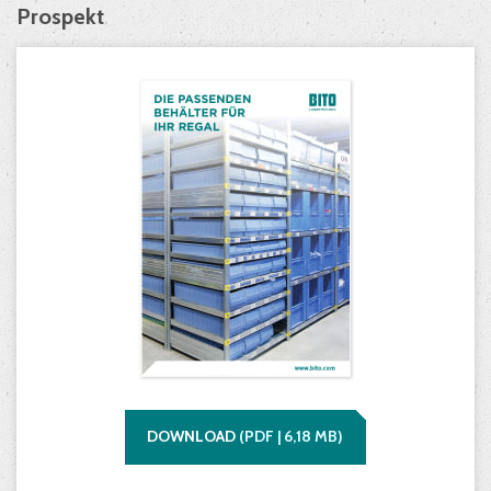
Prospekt
DOWNLOAD
(
PDF |
6,18
MB)