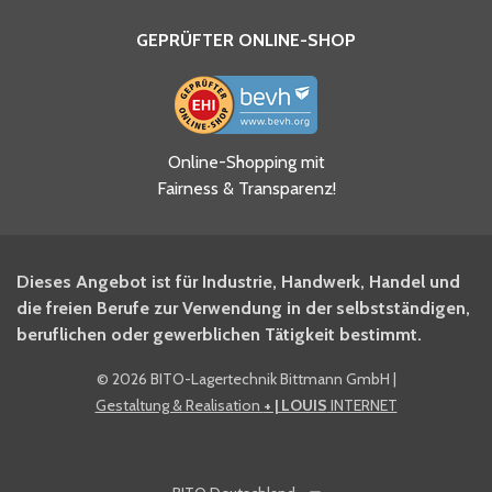
GEPRÜFTER ONLINE-SHOP
Ja, ich habe die
Online-Shopping mit
Datenschutzhinweise gelesen
Fairness & Transparenz!
und akzeptiere diese.
*
Ja, ich möchte mich für den
Dieses Angebot ist für Industrie, Handwerk, Handel und
BITO Newsletter Fachwissen
die freien Berufe zur Verwendung in der selbstständigen,
Intralogistiker anmelden.
beruflichen oder gewerblichen Tätigkeit bestimmt.
©
2026 BITO-Lagertechnik Bittmann GmbH
|
Ja, ich möchte mich für den
Gestaltung & Realisation
+ | LOUIS
INTERNET
BITO Shop-Newsletter
anmelden und keine Aktionen
und Rabatte mehr verpassen.