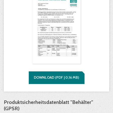
DOWNLOAD
(
PDF |
0,16
MB)
Produktsicherheitsdatenblatt "Behälter"
(GPSR)