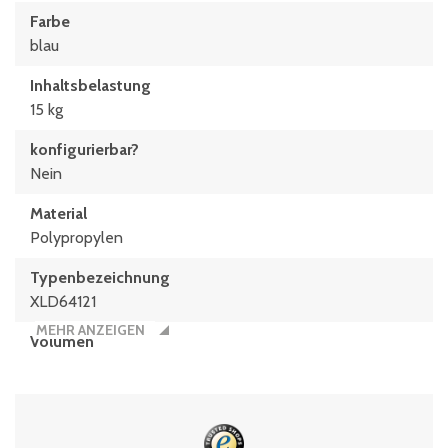
Farbe
blau
Inhaltsbelastung
15 kg
konfigurierbar?
Nein
Material
Polypropylen
Typen­be­zeich­nung
XLD64121
MEHR ANZEIGEN
Volumen
22 Liter