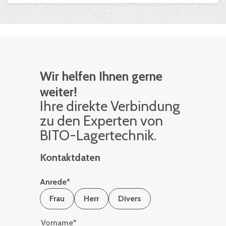
Wir helfen Ihnen gerne
weiter!
Ihre di­rek­te Ver­bin­dung
zu den Ex­per­ten von
BITO-La­ger­tech­nik.
Kontaktdaten
Anrede
*
Frau
Herr
Divers
Vorname
*