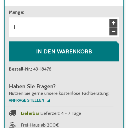
ab 1 Stück
Menge
:
43,50 €
Brutto
:
51,77 €
ab 60 Stück
39,20 €
Brutto
:
46,65 €
IN DEN WARENKORB
Bestell-Nr.
:
43-18478
Haben Sie Fragen?
Nutzen Sie gerne unsere kostenlose Fachberatung:
ANFRAGE STELLEN
Lieferbar
Lieferzeit: 4 - 7 Tage
Frei-Haus ab 200€