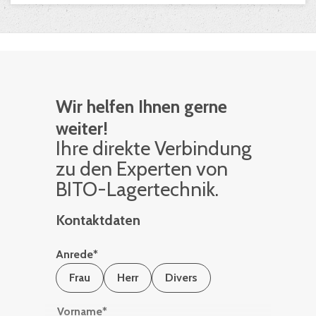
Wir helfen Ihnen gerne
weiter!
Ihre di­rek­te Ver­bin­dung
zu den Ex­per­ten von
BITO-La­ger­tech­nik.
Kontaktdaten
Anrede
*
Frau
Herr
Divers
Vorname
*