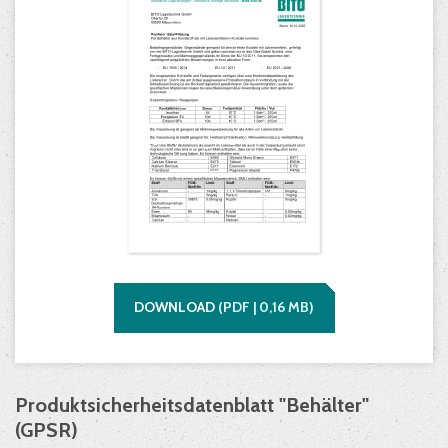
DOWNLOAD
(
PDF |
0,16
MB)
Produktsicherheitsdatenblatt "Behälter"
(GPSR)