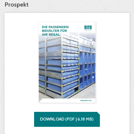
Prospekt
DOWNLOAD
(
PDF |
6,18
MB)