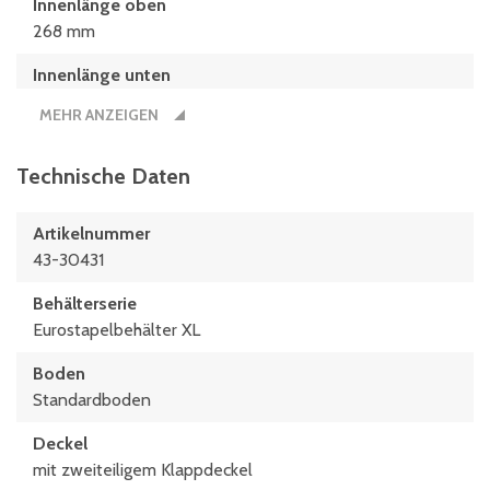
Innenlänge oben
268 mm
Innenlänge unten
256 mm
MEHR ANZEIGEN
Innenmaße L x B x H
256 x 156 x 117 (mm)
Technische Daten
Länge
Artikelnummer
300 mm
43-30431
Maße L x B
Behälterserie
300 x 200 (mm)
Eurostapelbehälter XL
Boden
Standardboden
Deckel
mit zweiteiligem Klappdeckel