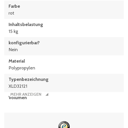
Farbe
rot
Inhaltsbelastung
15 kg
konfigurierbar?
Nein
Material
Polypropylen
Typen­be­zeich­nung
XLD32121
MEHR ANZEIGEN
Volumen
3.7 Liter