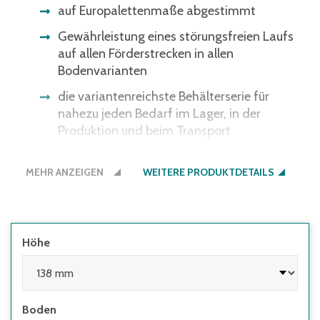
auf Europalettenmaße abgestimmt
Gewährleistung eines störungsfreien Laufs
auf allen Förderstrecken in allen
Bodenvarianten
die variantenreichste Behälterserie für
nahezu jeden Bedarf im Lager, in der
Produktion und beim Transport
ergonomische Durchfassgriffe für bessere
MEHR ANZEIGEN
Handhabung
WEITERE PRODUKTDETAILS
Transport und Lagerung von empfindlichen
Gütern im manuellen oder automatisierten
Lager
Höhe
Ware geschützt - optional auch vor
Diebstahl durch Plomben
Boden