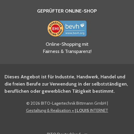
GEPRÜFTER ONLINE-SHOP
Ja, ich habe die
Online-Shopping mit
Datenschutzhinweise gelesen
Fairness & Transparenz!
und akzeptiere diese.
*
Ja, ich möchte mich für den
Dieses Angebot ist für Industrie, Handwerk, Handel und
BITO Newsletter Fachwissen
die freien Berufe zur Verwendung in der selbstständigen,
Intralogistiker anmelden.
beruflichen oder gewerblichen Tätigkeit bestimmt.
©
2026 BITO-Lagertechnik Bittmann GmbH
|
Ja, ich möchte mich für den
Gestaltung & Realisation
+ | LOUIS
INTERNET
BITO Shop-Newsletter
anmelden und keine Aktionen
und Rabatte mehr verpassen.